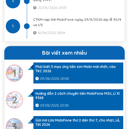
4
20/05/2026, 03:05
CTKM nạp thẻ MobiFone ngày 29/4/2026 dịp lễ 30/4
và 1/5
5
16/04/2026, 08:04
Bài viết xem nhiều
Phải biết 3 mẹo ứng tiền sim Mobi mới nhất, vào
1
TKC 2026
09/06/2026, 00:06
Hướng dẫn 2 cách chuyển tiền MobiFone M2U, Lì Xì
2
9368
03/06/2026, 02:06
Giờ mở cửa MobiFone thứ 2 đến thứ 7, chủ nhật, Lễ,
3
Tết 2026