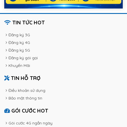
TIN TỨC HOT
Đăng ký 3G
Đăng ký 4G
Đăng ký 5G
Đăng ký gói gọi
Khuyến Mãi
TIN HỖ TRỢ
Điều khoản sử dụng
Bảo mật thông tin
GÓI CƯỚC HOT
Gói cước 4G ngắn ngày