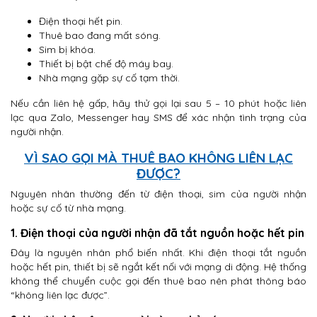
Điện thoại hết pin.
Thuê bao đang mất sóng.
Sim bị khóa.
Thiết bị bật chế độ máy bay.
Nhà mạng gặp sự cố tạm thời.
Nếu cần liên hệ gấp, hãy thử gọi lại sau 5 – 10 phút hoặc liên
lạc qua Zalo, Messenger hay SMS để xác nhận tình trạng của
người nhận.
VÌ SAO GỌI MÀ THUÊ BAO KHÔNG LIÊN LẠC
ĐƯỢC?
Nguyên nhân thường đến từ điện thoại, sim của người nhận
hoặc sự cố từ nhà mạng.
1. Điện thoại của người nhận đã tắt nguồn hoặc hết pin
Đây là nguyên nhân phổ biến nhất. Khi điện thoại tắt nguồn
hoặc hết pin, thiết bị sẽ ngắt kết nối với mạng di động. Hệ thống
không thể chuyển cuộc gọi đến thuê bao nên phát thông báo
“không liên lạc được”.