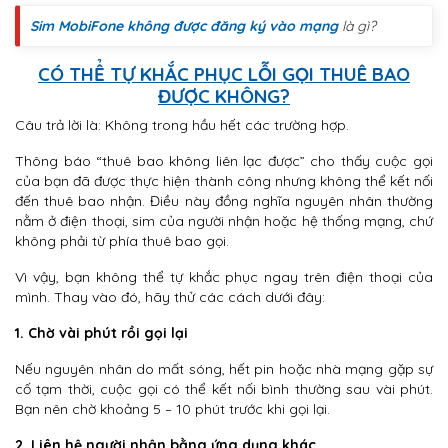
Sim MobiFone không được đăng ký vào mạng
là gì?
CÓ THỂ TỰ KHẮC PHỤC LỖI GỌI THUÊ BAO
ĐƯỢC KHÔNG?
Câu trả lời là: Không trong hầu hết các trường hợp.
Thông báo “thuê bao không liên lạc được” cho thấy cuộc gọi
của bạn đã được thực hiện thành công nhưng không thể kết nối
đến thuê bao nhận. Điều này đồng nghĩa nguyên nhân thường
nằm ở điện thoại, sim của người nhận hoặc hệ thống mạng, chứ
không phải từ phía thuê bao gọi.
Vì vậy, bạn không thể tự khắc phục ngay trên điện thoại của
mình. Thay vào đó, hãy thử các cách dưới đây:
1. Chờ vài phút rồi gọi lại
Nếu nguyên nhân do mất sóng, hết pin hoặc nhà mạng gặp sự
cố tạm thời, cuộc gọi có thể kết nối bình thường sau vài phút.
Bạn nên chờ khoảng 5 – 10 phút trước khi gọi lại.
2. Liên hệ người nhận bằng ứng dụng khác