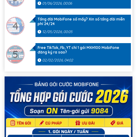
01/06/2026, 00:06
Tổng đài MobiFone số mấy? Xin số tổng đài miễn
4
phí 24/24
12/05/2026, 00:05
Free TikTok, Fb, YT chỉ 1 gói MXH100 MobiFone
5
đăng ký ra sao?
02/02/2026, 04:02