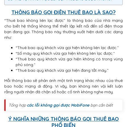
THÔNG BÁO GỌI ĐIỆN THUÊ BAO LÀ SAO?
“Thuê bao không liên lạc được” là thông báo của nhà mạng
cho biết hệ thống không thể thiết lập kết nối đến số điện thoại
bạn đang gọi. Thông báo này thường xuất hiện dưới các dạng
như:
“Thuê bao quý khách vừa gọi hiện không liên lạc được.”
“Số máy quý khách vừa gọi hiện không liên lạc được.”
“Thuê bao quý khách vừa gọi hiện không có trong vùng
phủ sóng.”
“Thuê bao quý khách vừa gọi hiện đang tắt máy.”
Mỗi thông báo sẽ phản ánh một tình trạng khác nhau của thuê
bao hoặc mạng di động. Vì vậy, bạn không nên vội kết luận
rằng người nhận đã chặn số hoặc cố tình không nghe máy.
Tổng hợp
các lỗi không gọi được MobiFone
bạn cần biết
Ý NGHĨA NHỮNG THÔNG BÁO GỌI THUÊ BAO
PHỔ BIẾN