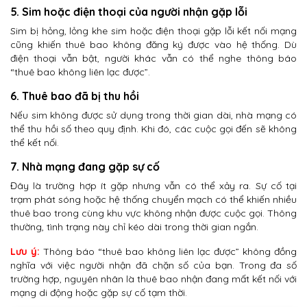
5. Sim hoặc điện thoại của người nhận gặp lỗi
Sim bị hỏng, lỏng khe sim hoặc điện thoại gặp lỗi kết nối mạng
cũng khiến thuê bao không đăng ký được vào hệ thống. Dù
điện thoại vẫn bật, người khác vẫn có thể nghe thông báo
“thuê bao không liên lạc được”.
6. Thuê bao đã bị thu hồi
Nếu sim không được sử dụng trong thời gian dài, nhà mạng có
thể thu hồi số theo quy định. Khi đó, các cuộc gọi đến sẽ không
thể kết nối.
7. Nhà mạng đang gặp sự cố
Đây là trường hợp ít gặp nhưng vẫn có thể xảy ra. Sự cố tại
trạm phát sóng hoặc hệ thống chuyển mạch có thể khiến nhiều
thuê bao trong cùng khu vực không nhận được cuộc gọi. Thông
thường, tình trạng này chỉ kéo dài trong thời gian ngắn.
Lưu ý:
Thông báo “thuê bao không liên lạc được” không đồng
nghĩa với việc người nhận đã chặn số của bạn. Trong đa số
trường hợp, nguyên nhân là thuê bao nhận đang mất kết nối với
mạng di động hoặc gặp sự cố tạm thời.