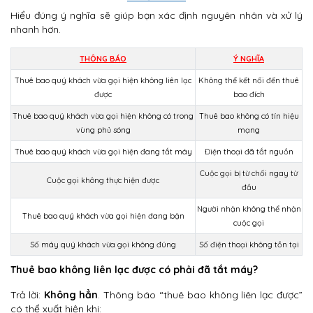
Hiểu đúng ý nghĩa sẽ giúp bạn xác định nguyên nhân và xử lý
nhanh hơn.
THÔNG BÁO
Ý NGHĨA
Thuê bao quý khách vừa gọi hiện không liên lạc
Không thể kết nối đến thuê
được
bao đích
Thuê bao quý khách vừa gọi hiện không có trong
Thuê bao không có tín hiệu
vùng phủ sóng
mạng
Thuê bao quý khách vừa gọi hiện đang tắt máy
Điện thoại đã tắt nguồn
Cuộc gọi bị từ chối ngay từ
Cuộc gọi không thực hiện được
đầu
Người nhận không thể nhận
Thuê bao quý khách vừa gọi hiện đang bận
cuộc gọi
Số máy quý khách vừa gọi không đúng
Số điện thoại không tồn tại
Thuê bao không liên lạc được có phải đã tắt máy?
Trả lời:
Không hẳn
. Thông báo “thuê bao không liên lạc được”
có thể xuất hiện khi: