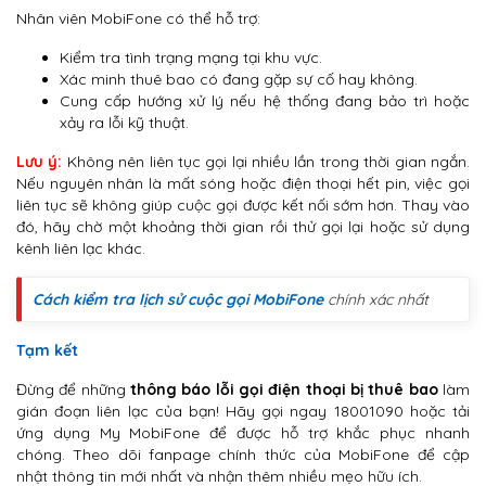
Nhân viên MobiFone có thể hỗ trợ:
Kiểm tra tình trạng mạng tại khu vực.
Xác minh thuê bao có đang gặp sự cố hay không.
Cung cấp hướng xử lý nếu hệ thống đang bảo trì hoặc
xảy ra lỗi kỹ thuật.
Lưu ý:
Không nên liên tục gọi lại nhiều lần trong thời gian ngắn.
Nếu nguyên nhân là mất sóng hoặc điện thoại hết pin, việc gọi
liên tục sẽ không giúp cuộc gọi được kết nối sớm hơn. Thay vào
đó, hãy chờ một khoảng thời gian rồi thử gọi lại hoặc sử dụng
kênh liên lạc khác.
Cách kiểm tra lịch sử cuộc gọi MobiFone
chính xác nhất
Tạm kết
Đừng để những
thông báo lỗi gọi điện thoại bị thuê bao
làm
gián đoạn liên lạc của bạn! Hãy gọi ngay 18001090 hoặc tải
ứng dụng My MobiFone để được hỗ trợ khắc phục nhanh
chóng. Theo dõi fanpage chính thức của MobiFone để cập
nhật thông tin mới nhất và nhận thêm nhiều mẹo hữu ích.