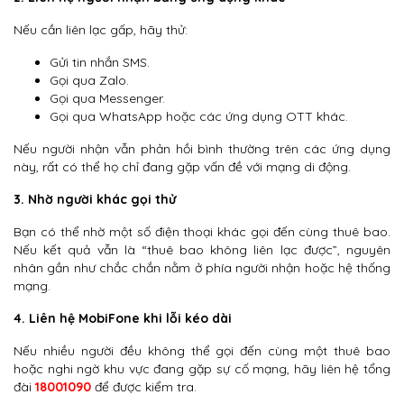
Nếu cần liên lạc gấp, hãy thử:
Gửi tin nhắn SMS.
Gọi qua Zalo.
Gọi qua Messenger.
Gọi qua WhatsApp hoặc các ứng dụng OTT khác.
Nếu người nhận vẫn phản hồi bình thường trên các ứng dụng
này, rất có thể họ chỉ đang gặp vấn đề với mạng di động.
3. Nhờ người khác gọi thử
Bạn có thể nhờ một số điện thoại khác gọi đến cùng thuê bao.
Nếu kết quả vẫn là “thuê bao không liên lạc được”, nguyên
nhân gần như chắc chắn nằm ở phía người nhận hoặc hệ thống
mạng.
4. Liên hệ MobiFone khi lỗi kéo dài
Nếu nhiều người đều không thể gọi đến cùng một thuê bao
hoặc nghi ngờ khu vực đang gặp sự cố mạng, hãy liên hệ tổng
đài
18001090
để được kiểm tra.