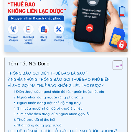
Tóm Tắt Nội Dung
THÔNG BÁO GỌI ĐIỆN THUÊ BAO LÀ SAO?
Ý NGHĨA NHỮNG THÔNG BÁO GỌI THUÊ BAO PHỔ BIẾN
VÌ SAO GỌI MÀ THUÊ BAO KHÔNG LIÊN LẠC ĐƯỢC?
1. Điện thoại của người nhận đã tắt nguồn hoặc hết pin
2. Người nhận đang ngoài vùng phủ sóng
3. Người nhận đang bật chế độ máy bay
4. Sim của người nhận đã bị khoá 2 chiều
5. Sim hoặc điện thoại của người nhận gặp lỗi
6. Thuê bao đã bị thu hồi
7. Nhà mạng đang gặp sự cố
CÓ THỂ TỰ KHẮC PHỤC LỖI GỌI THUÊ BAO ĐƯỢC KHÔNG?