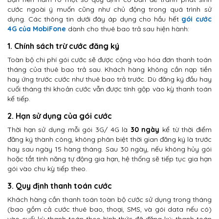
cước ngoài ý muốn cũng như chủ động trong quá trình sử
dụng. Các thông tin dưới đây áp dụng cho hầu hết
gói cước
4G của MobiFone
dành cho thuê bao trả sau hiện hành:
1. Chính sách trừ cước đăng ký
Toàn bộ chi phí gói cước sẽ được cộng vào hóa đơn thanh toán
tháng của thuê bao trả sau. Khách hàng không cần nạp tiền
hay ứng trước cước như thuê bao trả trước. Dù đăng ký đầu hay
cuối tháng thì khoản cước vẫn được tính gộp vào kỳ thanh toán
kế tiếp.
2. Hạn sử dụng của gói cước
Thời hạn sử dụng mỗi gói 3G/ 4G là
30 ngày
kể từ thời điểm
đăng ký thành công, không phân biệt thời gian đăng ký là trước
hay sau ngày 15 hàng tháng. Sau 30 ngày, nếu không hủy gói
hoặc tắt tính năng tự động gia hạn, hệ thống sẽ tiếp tục gia hạn
gói vào chu kỳ tiếp theo.
3. Quy định thanh toán cước
Khách hàng cần thanh toán toàn bộ cước sử dụng trong tháng
(bao gồm cả cước thuê bao, thoại, SMS, và gói data nếu có)