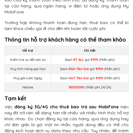
vào cuối kỳ thanh toán theo hình thức đã đăng ký: thanh toán
tại cửa hàng, qua ngân hàng, ví điện tử hoặc ứng dụng My
MobiFone.
Trường hợp không thanh toán đúng hạn, thuê bao có thể bị
tạm khóa chiều gọi đi cho đến khi hoàn tất cước phí.
Thông tin hỗ trợ khách hàng có thể tham khảo
Hỗ trợ
Chi tiết
Kiểm tra ưu đãi còn lại
Soạn
KT ALL
gửi
9199
(Miễn phí)
Huỷ tính năng gia hạn
Soạn
KGH Tên-Gói
gửi
9199
(Miễn phí)
Huỷ gói cước ngay
Soạn
HUY Tên-Gói
gửi
9199
(Miễn phí)
Hotline
18001090
(Miễn phí 24/24)
Tạm kết
Việc
đăng ký 3G/4G cho thuê bao trả sau MobiFone
hiện
nay đã trở nên dễ dàng hơn rất nhiều với nhiều hình thức hỗ trợ
khác nhau. Dù chọn đăng ký tại cửa hàng, qua ứng dụng hay
chỉ đơn giản là gửi một tin nhắn, người dùng đều có thể chủ
động kích hoạt dịch vụ data theo nhu cầu. Tuy nhiên, để tránh