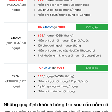
(1.908.000đ/ 360
Miễn phí gọi nội mạng < 20 phút/ cuộc
ngày)
200 phút gọi ngoại mạng/ tháng
Miễn phí 3.5GB/ tháng dùng tại Canada
ON
24N159
gửi
9084
Đăng ký
6GB
/ ngày
(180GB/ tháng)
24N159
Miễn phí gọi nội mạng < 10 phút/ cuộc
(3.816.000đ/ 720
100 phút gọi ngoại mạng/ tháng
ngày)
Miễn phí data truy cập MobiOn, Nhaccuatui
1 tài khoản xem không giới hạn nội dung eSport
ON
24CM
gửi
9084
Đăng ký
24CM
8GB
/ ngày
(240GB/ tháng)
(4.320.000đ/ 720
Miễn phí gọi nội mạng < 10 phút/ cuộc
ngày)
5 phút gọi ngoại mạng/ ngày
Miễn phí nhắn tin nội mạng
Những quy định khách hàng trả sau cần nắm rõ
Bạn nên nắm rõ một số quy định cơ bản để tránh phát sinh