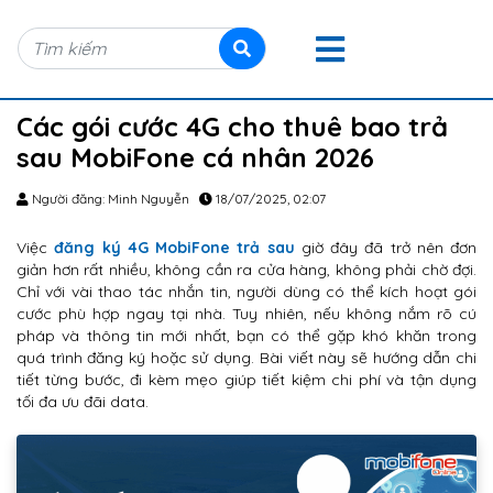
Các gói cước 4G cho thuê bao trả
sau MobiFone cá nhân 2026
Người đăng: Minh Nguyễn
18/07/2025, 02:07
Việc
đăng ký 4G MobiFone trả sau
giờ đây đã trở nên đơn
giản hơn rất nhiều, không cần ra cửa hàng, không phải chờ đợi.
Chỉ với vài thao tác nhắn tin, người dùng có thể kích hoạt gói
cước phù hợp ngay tại nhà. Tuy nhiên, nếu không nắm rõ cú
pháp và thông tin mới nhất, bạn có thể gặp khó khăn trong
quá trình đăng ký hoặc sử dụng. Bài viết này sẽ hướng dẫn chi
tiết từng bước, đi kèm mẹo giúp tiết kiệm chi phí và tận dụng
tối đa ưu đãi data.