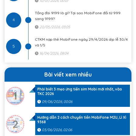
10/07/2026, 00:07
Tổng đài 9199 là gì? Tại sao MobiFone đổi từ 999
sang 9199?
4
20/05/2026, 03:05
CTKM nạp thẻ MobiFone ngày 29/4/2026 dịp lễ 30/4
và 1/5
5
16/04/2026, 08:04
Bài viết xem nhiều
Phải biết 3 mẹo ứng tiền sim Mobi mới nhất, vào
1
TKC 2026
09/06/2026, 00:06
Hướng dẫn 2 cách chuyển tiền MobiFone M2U, Lì Xì
2
9368
03/06/2026, 02:06