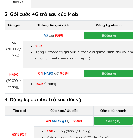
ngày)
3. Gói cước 4G trả sau của Mobi
Tên gói
Thông tin gói cước
Đăng ký nhanh
V3
gửi
9398
Đăng ký
V3
2GB
(30.000đ/
Tặng Giftcode trị giá 50k là code của game MInh chủ võ lâm
tháng)
(chơi tại minhchuvolam.vplay.vn)
ON
NA90
gửi
9084
Đăng ký
NA90
(90.000đ/
15GB
/ tháng
tháng)
4. Đăng ký combo trả sau dài kỳ
Tên gói
Cú pháp/ Ưu đãi
Đăng ký nhanh
ON
6S159QT
gửi
9084
Đăng ký
6GB
/ ngày
(180GB/ tháng)
6S159QT
Miễn phí gọi nội mạng < 20 phút/ cuộc