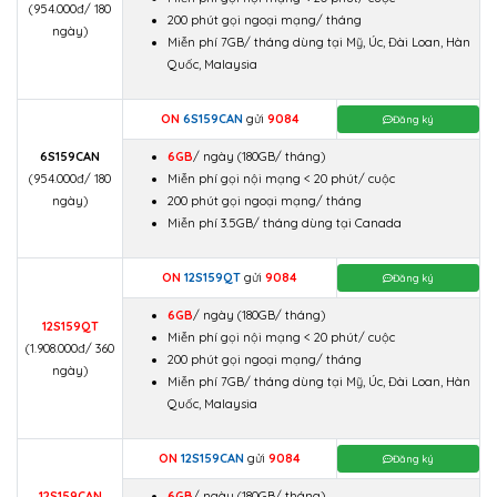
(954.000đ/ 180
200 phút gọi ngoại mạng/ tháng
ngày)
Miễn phí 7GB/ tháng dùng tại Mỹ, Úc, Đài Loan, Hàn
Quốc, Malaysia
ON
6S159CAN
gửi
9084
Đăng ký
6S159CAN
6GB
/ ngày
(180GB/ tháng)
(954.000đ/ 180
Miễn phí gọi nội mạng < 20 phút/ cuộc
ngày)
200 phút gọi ngoại mạng/ tháng
Miễn phí 3.5GB/ tháng dùng tại Canada
ON
12S159QT
gửi
9084
Đăng ký
6GB
/ ngày
(180GB/ tháng)
12S159QT
Miễn phí gọi nội mạng < 20 phút/ cuộc
(1.908.000đ/ 360
200 phút gọi ngoại mạng/ tháng
ngày)
Miễn phí 7GB/ tháng dùng tại Mỹ, Úc, Đài Loan, Hàn
Quốc, Malaysia
ON
12S159CAN
gửi
9084
Đăng ký
12S159CAN
6GB
/ ngày
(180GB/ tháng)