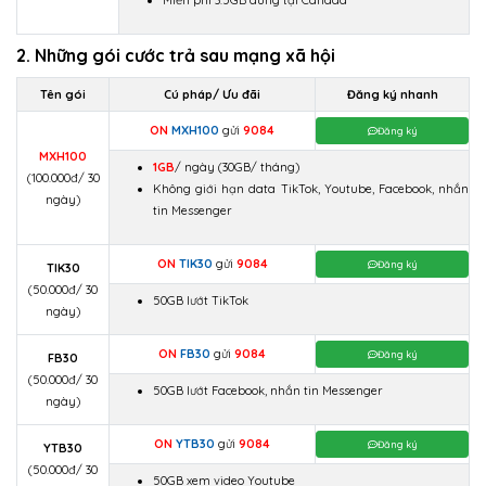
Miễn phí 3.5GB dùng tại Canada
2. Những gói cước trả sau mạng xã hội
Tên gói
Cú pháp/ Ưu đãi
Đăng ký nhanh
ON
MXH100
gửi
9084
Đăng ký
MXH100
1GB
/ ngày
(30GB/ tháng)
(100.000đ/ 30
Không giới hạn data TikTok, Youtube, Facebook, nhắn
ngày)
tin Messenger
ON
TIK30
gửi
9084
Đăng ký
TIK30
(50.000đ/ 30
50GB lướt TikTok
ngày)
ON
FB30
gửi
9084
Đăng ký
FB30
(50.000đ/ 30
50GB lướt Facebook, nhắn tin Messenger
ngày)
ON
YTB30
gửi
9084
Đăng ký
YTB30
(50.000đ/ 30
50GB xem video Youtube