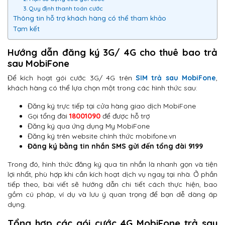
3. Quy định thanh toán cước
Thông tin hỗ trợ khách hàng có thể tham khảo
Tạm kết
Hướng dẫn đăng ký 3G/ 4G cho thuê bao trả
sau MobiFone
Để kích hoạt gói cước 3G/ 4G trên
SIM trả sau MobiFone
,
khách hàng có thể lựa chọn một trong các hình thức sau:
Đăng ký trực tiếp tại cửa hàng giao dịch MobiFone
Gọi tổng đài
18001090
để được hỗ trợ
Đăng ký qua ứng dụng My MobiFone
Đăng ký trên website chính thức mobifone.vn
Đăng ký bằng tin nhắn SMS gửi đến tổng đài 9199
Trong đó, hình thức đăng ký qua tin nhắn là nhanh gọn và tiện
lợi nhất, phù hợp khi cần kích hoạt dịch vụ ngay tại nhà. Ở phần
tiếp theo, bài viết sẽ hướng dẫn chi tiết cách thực hiện, bao
gồm cú pháp, ví dụ và lưu ý quan trọng để bạn dễ dàng áp
dụng.
Tổng hợp các gói cước 4G MobiFone trả sau