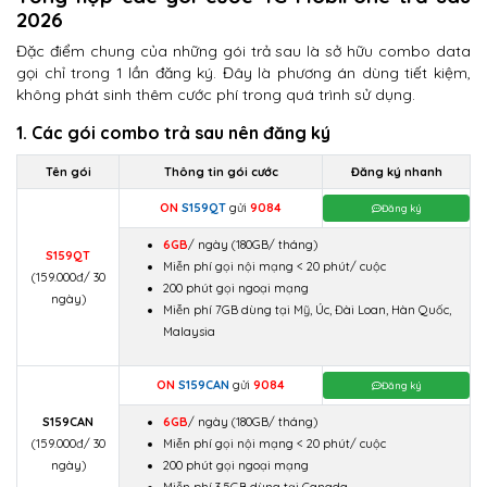
2026
Đặc điểm chung của những gói trả sau là sở hữu combo data
gọi chỉ trong 1 lần đăng ký. Đây là phương án dùng tiết kiệm,
không phát sinh thêm cước phí trong quá trình sử dụng.
1. Các gói combo trả sau nên đăng ký
Tên gói
Thông tin gói cước
Đăng ký nhanh
ON
S159QT
gửi
9084
Đăng ký
6GB
/ ngày
(180GB/ tháng)
S159QT
Miễn phí gọi nội mạng < 20 phút/ cuộc
(159.000đ/ 30
200 phút gọi ngoại mạng
ngày)
Miễn phí 7GB dùng tại Mỹ, Úc, Đài Loan, Hàn Quốc,
Malaysia
ON
S159CAN
gửi
9084
Đăng ký
S159CAN
6GB
/ ngày
(180GB/ tháng)
(159.000đ/ 30
Miễn phí gọi nội mạng < 20 phút/ cuộc
ngày)
200 phút gọi ngoại mạng