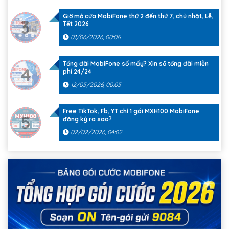
Giờ mở cửa MobiFone thứ 2 đến thứ 7, chủ nhật, Lễ,
3
Tết 2026
01/06/2026, 00:06
Tổng đài MobiFone số mấy? Xin số tổng đài miễn
4
phí 24/24
12/05/2026, 00:05
Free TikTok, Fb, YT chỉ 1 gói MXH100 MobiFone
5
đăng ký ra sao?
02/02/2026, 04:02