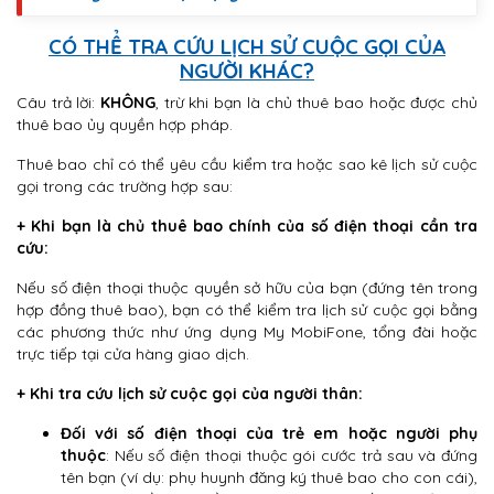
CÓ THỂ TRA CỨU LỊCH SỬ CUỘC GỌI CỦA
NGƯỜI KHÁC?
Câu trả lời:
KHÔNG
, trừ khi bạn là chủ thuê bao hoặc được chủ
thuê bao ủy quyền hợp pháp.
Thuê bao chỉ có thể yêu cầu kiểm tra hoặc sao kê lịch sử cuộc
gọi trong các trường hợp sau:
+ Khi bạn là chủ thuê bao chính của số điện thoại cần tra
cứu:
Nếu số điện thoại thuộc quyền sở hữu của bạn (đứng tên trong
hợp đồng thuê bao), bạn có thể kiểm tra lịch sử cuộc gọi bằng
các phương thức như ứng dụng My MobiFone, tổng đài hoặc
trực tiếp tại cửa hàng giao dịch.
+ Khi tra cứu lịch sử cuộc gọi của người thân:
Đối với số điện thoại của trẻ em hoặc người phụ
thuộc
: Nếu số điện thoại thuộc gói cước trả sau và đứng
tên bạn (ví dụ: phụ huynh đăng ký thuê bao cho con cái),