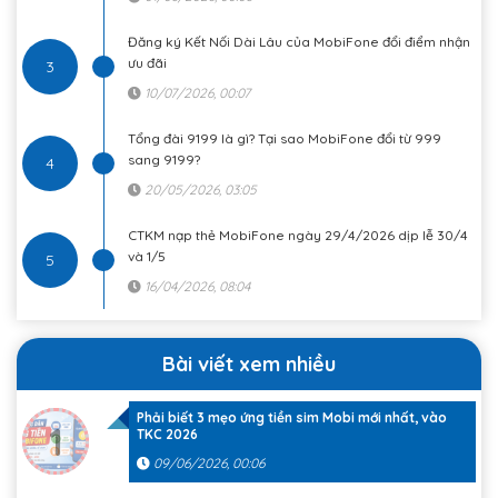
Đăng ký Kết Nối Dài Lâu của MobiFone đổi điểm nhận
ưu đãi
3
10/07/2026, 00:07
Tổng đài 9199 là gì? Tại sao MobiFone đổi từ 999
sang 9199?
4
20/05/2026, 03:05
CTKM nạp thẻ MobiFone ngày 29/4/2026 dịp lễ 30/4
và 1/5
5
16/04/2026, 08:04
Bài viết xem nhiều
Phải biết 3 mẹo ứng tiền sim Mobi mới nhất, vào
1
TKC 2026
09/06/2026, 00:06