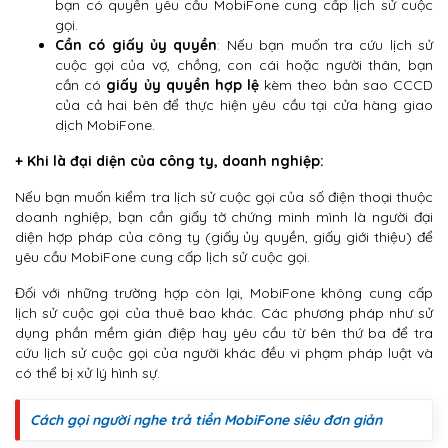
bạn có quyền yêu cầu MobiFone cung cấp lịch sử cuộc
gọi.
Cần có giấy ủy quyền
: Nếu bạn muốn tra cứu lịch sử
cuộc gọi của vợ, chồng, con cái hoặc người thân, bạn
cần có
giấy ủy quyền hợp lệ
kèm theo bản sao CCCD
của cả hai bên để thực hiện yêu cầu tại cửa hàng giao
dịch MobiFone.
+ Khi là đại diện của công ty, doanh nghiệp:
Nếu bạn muốn kiểm tra lịch sử cuộc gọi của số điện thoại thuộc
doanh nghiệp, bạn cần giấy tờ chứng minh mình là người đại
diện hợp pháp của công ty (giấy ủy quyền, giấy giới thiệu) để
yêu cầu MobiFone cung cấp lịch sử cuộc gọi.
Đối với những trường hợp còn lại, MobiFone không cung cấp
lịch sử cuộc gọi của thuê bao khác. Các phương pháp như sử
dụng phần mềm gián điệp hay yêu cầu từ bên thứ ba để tra
cứu lịch sử cuộc gọi của người khác đều vi phạm pháp luật và
có thể bị xử lý hình sự.
Cách gọi người nghe trả tiền MobiFone siêu đơn giản