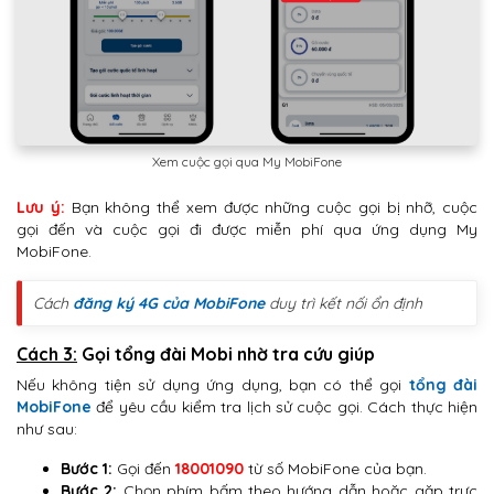
Xem cuộc gọi qua My MobiFone
Lưu ý:
Bạn không thể xem được những cuộc gọi bị nhỡ, cuộc
gọi đến và cuộc gọi đi được miễn phí qua ứng dụng My
MobiFone.
Cách
đăng ký 4G của MobiFone
duy trì kết nối ổn định
Cách 3:
Gọi tổng đài Mobi nhờ tra cứu giúp
Nếu không tiện sử dụng ứng dụng, bạn có thể gọi
tổng đài
MobiFone
để yêu cầu kiểm tra lịch sử cuộc gọi. Cách thực hiện
như sau:
Bước 1:
Gọi đến
18001090
từ số MobiFone của bạn.
Bước 2:
Chọn phím bấm theo hướng dẫn hoặc gặp trực