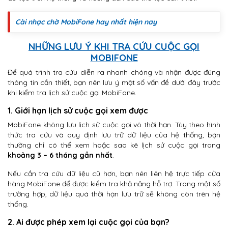
Cài nhạc chờ MobiFone hay nhất hiện nay
NHỮNG LƯU Ý KHI TRA CỨU CUỘC GỌI
MOBIFONE
Để quá trình tra cứu diễn ra nhanh chóng và nhận được đúng
thông tin cần thiết, bạn nên lưu ý một số vấn đề dưới đây trước
khi kiểm tra lịch sử cuộc gọi MobiFone.
1. Giới hạn lịch sử cuộc gọi xem được
MobiFone không lưu lịch sử cuộc gọi vô thời hạn. Tùy theo hình
thức tra cứu và quy định lưu trữ dữ liệu của hệ thống, bạn
thường chỉ có thể xem hoặc sao kê lịch sử cuộc gọi trong
khoảng 3 – 6 tháng gần nhất
.
Nếu cần tra cứu dữ liệu cũ hơn, bạn nên liên hệ trực tiếp cửa
hàng MobiFone để được kiểm tra khả năng hỗ trợ. Trong một số
trường hợp, dữ liệu quá thời hạn lưu trữ sẽ không còn trên hệ
thống.
2. Ai được phép xem lại cuộc gọi của bạn?