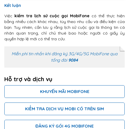
Kết luận
Việc
kiểm tra lịch sử cuộc gọi MobiFone
có thể thực hiện
bằng nhiều cách khác nhau, tùy theo nhu cầu và điều kiện của
bạn. Tuy nhiên, cần lưu ý rằng lịch sử cuộc gọi là thông tin cá
nhân quan trọng, chỉ chủ thuê bao hoặc người có giấy ủy
quyền hợp lệ mới có thể tra cứu.
Miễn phí tin nhắn khi đăng ký 3G/4G/5G MobiFone qua
tổng đài
9084
Hỗ trợ và dịch vụ
KHUYẾN MÃI MOBIFONE
KIỂM TRA DỊCH VỤ MOBI CÓ TRÊN SIM
ĐĂNG KÝ GÓI 4G MOBIFONE