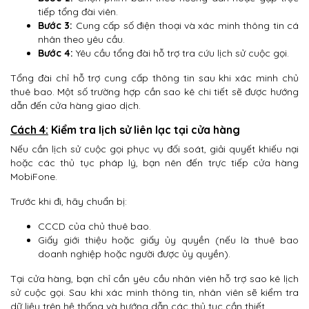
tiếp tổng đài viên.
Bước 3:
Cung cấp số điện thoại và xác minh thông tin cá
nhân theo yêu cầu.
Bước 4:
Yêu cầu tổng đài hỗ trợ tra cứu lịch sử cuộc gọi.
Tổng đài chỉ hỗ trợ cung cấp thông tin sau khi xác minh chủ
thuê bao. Một số trường hợp cần sao kê chi tiết sẽ được hướng
dẫn đến cửa hàng giao dịch.
Cách 4:
Kiểm tra lịch sử liên lạc tại cửa hàng
Nếu cần lịch sử cuộc gọi phục vụ đối soát, giải quyết khiếu nại
hoặc các thủ tục pháp lý, bạn nên đến trực tiếp cửa hàng
MobiFone.
Trước khi đi, hãy chuẩn bị:
CCCD của chủ thuê bao.
Giấy giới thiệu hoặc giấy ủy quyền (nếu là thuê bao
doanh nghiệp hoặc người được ủy quyền).
Tại cửa hàng, bạn chỉ cần yêu cầu nhân viên hỗ trợ sao kê lịch
sử cuộc gọi. Sau khi xác minh thông tin, nhân viên sẽ kiểm tra
dữ liệu trên hệ thống và hướng dẫn các thủ tục cần thiết.