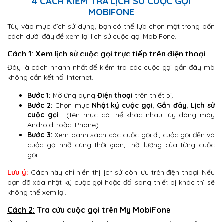
4 CÁCH KIỂM TRA LỊCH SỬ CUỘC GỌI
MOBIFONE
Tùy vào mục đích sử dụng, bạn có thể lựa chọn một trong bốn
cách dưới đây để xem lại lịch sử cuộc gọi MobiFone.
Cách 1:
Xem lịch sử cuộc gọi trực tiếp trên điện thoại
Đây là cách nhanh nhất để kiểm tra các cuộc gọi gần đây mà
không cần kết nối Internet.
Bước 1:
Mở ứng dụng
Điện thoại
trên thiết bị.
Bước 2:
Chọn mục
Nhật ký cuộc gọi
,
Gần đây
,
Lịch sử
cuộc gọi
… (tên mục có thể khác nhau tùy dòng máy
Android hoặc iPhone).
Bước 3:
Xem danh sách các cuộc gọi đi, cuộc gọi đến và
cuộc gọi nhỡ cùng thời gian, thời lượng của từng cuộc
gọi.
Lưu ý:
Cách này chỉ hiển thị lịch sử còn lưu trên điện thoại. Nếu
bạn đã xóa nhật ký cuộc gọi hoặc đổi sang thiết bị khác thì sẽ
không thể xem lại.
Cách 2:
Tra cứu cuộc gọi trên My MobiFone