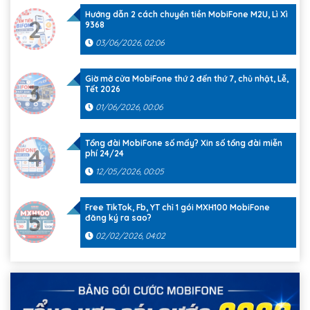
Hướng dẫn 2 cách chuyển tiền MobiFone M2U, Lì Xì
2
9368
03/06/2026, 02:06
Giờ mở cửa MobiFone thứ 2 đến thứ 7, chủ nhật, Lễ,
3
Tết 2026
01/06/2026, 00:06
Tổng đài MobiFone số mấy? Xin số tổng đài miễn
4
phí 24/24
12/05/2026, 00:05
Free TikTok, Fb, YT chỉ 1 gói MXH100 MobiFone
5
đăng ký ra sao?
02/02/2026, 04:02