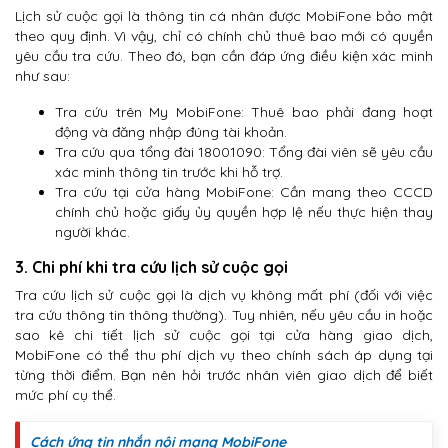
Lịch sử cuộc gọi là thông tin cá nhân được MobiFone bảo mật
theo quy định. Vì vậy, chỉ có chính chủ thuê bao mới có quyền
yêu cầu tra cứu. Theo đó, bạn cần đáp ứng điều kiện xác minh
như sau:
Tra cứu trên My MobiFone: Thuê bao phải đang hoạt
động và đăng nhập đúng tài khoản.
Tra cứu qua tổng đài 18001090: Tổng đài viên sẽ yêu cầu
xác minh thông tin trước khi hỗ trợ.
Tra cứu tại cửa hàng MobiFone: Cần mang theo CCCD
chính chủ hoặc giấy ủy quyền hợp lệ nếu thực hiện thay
người khác.
3. Chi phí khi tra cứu lịch sử cuộc gọi
Tra cứu lịch sử cuộc gọi là dịch vụ không mất phí (đối với việc
tra cứu thông tin thông thường). Tuy nhiên, nếu yêu cầu in hoặc
sao kê chi tiết lịch sử cuộc gọi tại cửa hàng giao dịch,
MobiFone có thể thu phí dịch vụ theo chính sách áp dụng tại
từng thời điểm. Bạn nên hỏi trước nhân viên giao dịch để biết
mức phí cụ thể.
Cách ứng tin nhắn nội mạng MobiFone