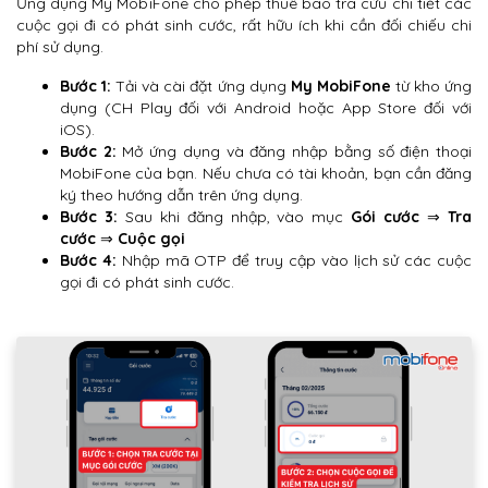
Ứng dụng My MobiFone cho phép thuê bao tra cứu chi tiết các
cuộc gọi đi có phát sinh cước, rất hữu ích khi cần đối chiếu chi
phí sử dụng.
Bước 1:
Tải và cài đặt ứng dụng
My MobiFone
từ kho ứng
dụng (CH Play đối với Android hoặc App Store đối với
iOS).
Bước 2:
Mở ứng dụng và đăng nhập bằng số điện thoại
MobiFone của bạn. Nếu chưa có tài khoản, bạn cần đăng
ký theo hướng dẫn trên ứng dụng.
Bước 3:
Sau khi đăng nhập, vào mục
Gói cước
⇒
Tra
cước
⇒
Cuộc gọi
Bước 4:
Nhập mã OTP để truy cập vào lịch sử các cuộc
gọi đi có phát sinh cước.