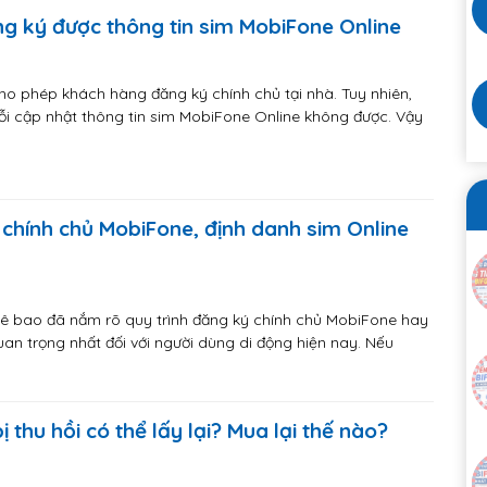
ăng ký được thông tin sim MobiFone Online
ho phép khách hàng đăng ký chính chủ tại nhà. Tuy nhiên,
ỗi cập nhật thông tin sim MobiFone Online không được. Vậy
 chính chủ MobiFone, định danh sim Online
ê bao đã nắm rõ quy trình đăng ký chính chủ MobiFone hay
an trọng nhất đối với người dùng di động hiện nay. Nếu
ị thu hồi có thể lấy lại? Mua lại thế nào?