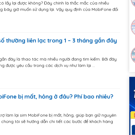
có lấy lại được không? Đây chính là thắc mắc của nhiều
ng bây giờ muốn sử dụng lại. Vậy quy định của MobiFone đối
 số thường liên lạc trong 1 – 3 tháng gần đây
c gần đây là thao tác mà nhiều người đang tìm kiếm. Bởi đây
ng được yêu cầu trong các dịch vụ như làm lại …
biFone bị mất, hỏng ở đâu? Phí bao nhiêu?
rợ làm lại sim MobiFone bị mất, hỏng, giúp bạn giữ nguyên
y, chúng tôi sẽ hướng dẫn chi tiết các bước để khách hàng