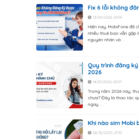
Fix 6 lỗi không đ
13/04/2026, 01:04
Hiện nay, MobiFone đã c
nhiều thuê bao vẫn gặp l
nguyên nhân và …
Quy trình đăng ký
2026
14/01/2026, 00:01
Trong năm 2026 này, thu
chưa? Đây là thao tác qu
ngay …
Khi nào sim Mobi b
06/10/2025, 07:10