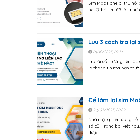
Sim MobiFone bị thu hồi 
người bỏ sim đã lâu như
…
Lưu 3 cách tra lại
01/10/2025, 02:10
Tra lại số thường liên lạ
là thông tin mà bạn thườ
Để làm lại sim Mo
20/09/2025, 00:09
Nhà mạng hiện đang hỗ t
số cũ. Trong bài viết nà
được …