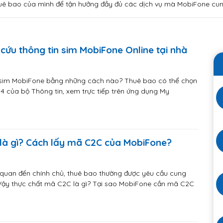
huê bao của mình để tận hưởng đầy đủ các dịch vụ mà MobiFone cun
 cứu thông tin sim MobiFone Online tại nhà
n sim MobiFone bằng những cách nào? Thuê bao có thể chọn
14 của bộ Thông tin, xem trực tiếp trên ứng dụng My
là gì? Cách lấy mã C2C của MobiFone?
ên quan đến chính chủ, thuê bao thường được yêu cầu cung
ậy thực chất mã C2C là gì? Tại sao MobiFone cần mã C2C