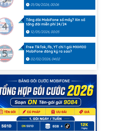
01/06/2026, 00:06
Tổng đài MobiFone số mấy? Xin số
4
tổng đài miễn phí 24/24
12/05/2026, 00:05
Free TikTok, Fb, YT chỉ 1 gói MXH100
5
MobiFone đăng ký ra sao?
02/02/2026, 04:02