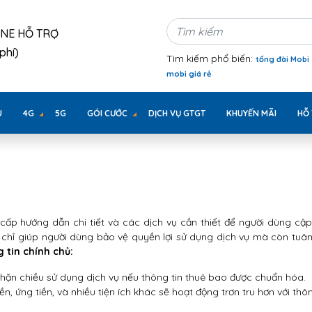
INE HỖ TRỢ
phí)
Tìm kiếm phổ biến:
tổng đài Mobi
mobi giá rẻ
U
4G
5G
GÓI CƯỚC
DỊCH VỤ GTGT
KHUYẾN MÃI
HỖ
ấp hướng dẫn chi tiết và các dịch vụ cần thiết để người dùng cập
chỉ giúp người dùng bảo vệ quyền lợi sử dụng dịch vụ mà còn tuân
g tin chính chủ:
chặn chiều sử dụng dịch vụ nếu thông tin thuê bao được chuẩn hóa.
ền, ứng tiền, và nhiều tiện ích khác sẽ hoạt động trơn tru hơn với thôn