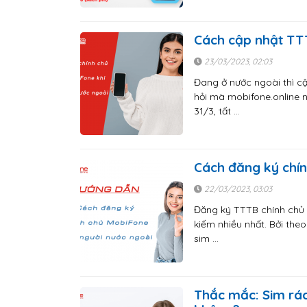
Cách cập nhật TTT
23/03/2023, 02:03
Đang ở nước ngoài thì c
hỏi mà mobifone.online n
31/3, tất …
Cách đăng ký chín
22/03/2023, 03:03
Đăng ký TTTB chính chủ 
kiếm nhiều nhất. Bởi the
sim …
Thắc mắc: Sim rá