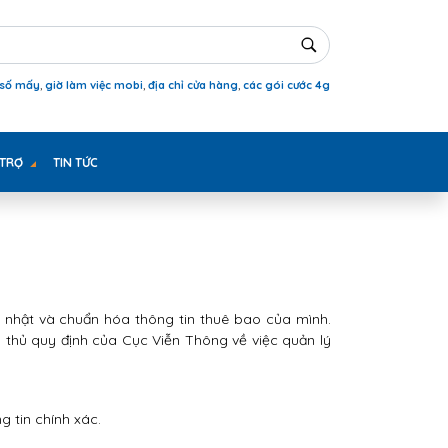
 số mấy
,
giờ làm việc mobi
,
địa chỉ cửa hàng
,
các gói cước 4g
 TRỢ
TIN TỨC
 nhật và chuẩn hóa thông tin thuê bao của mình.
 thủ quy định của Cục Viễn Thông về việc quản lý
g tin chính xác.