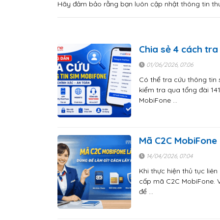
Hãy đảm bảo rằng bạn luôn cập nhật thông tin t
Chia sẻ 4 cách tra
01/06/2026, 07:06
Có thể tra cứu thông ti
kiểm tra qua tổng đài 14
MobiFone …
Mã C2C MobiFone 
14/04/2026, 07:04
Khi thực hiện thủ tục li
cấp mã C2C MobiFone. V
để …