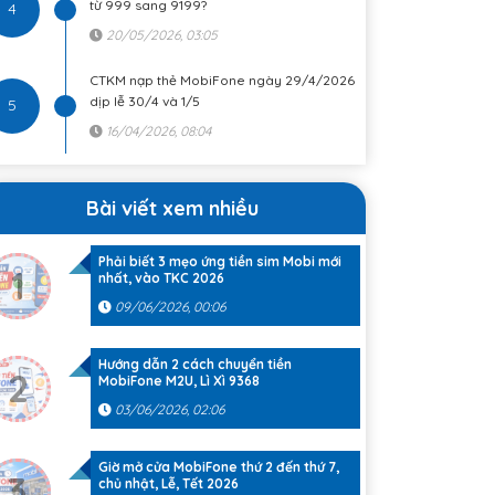
từ 999 sang 9199?
4
20/05/2026, 03:05
CTKM nạp thẻ MobiFone ngày 29/4/2026
dịp lễ 30/4 và 1/5
5
16/04/2026, 08:04
Bài viết xem nhiều
Phải biết 3 mẹo ứng tiền sim Mobi mới
1
nhất, vào TKC 2026
09/06/2026, 00:06
Hướng dẫn 2 cách chuyển tiền
2
MobiFone M2U, Lì Xì 9368
03/06/2026, 02:06
Giờ mở cửa MobiFone thứ 2 đến thứ 7,
3
chủ nhật, Lễ, Tết 2026