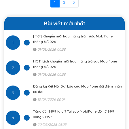
1
2
3
Bài viết mới nhất
[Mới] Khuyến mãi hòa mạng trả trước MobiFone
tháng 8/2026
1
01/08/2026, 00:08
HOT: Lịch khuyến mãi hòa mạng trả sau MobiFone
tháng 8/2026
2
01/08/2026, 00:08
Đăng ký Kết Nối Dài Lâu của MobiFone đổi điểm nhận
ưu đãi
3
10/07/2026, 00:07
Tổng đài 9199 là gì? Tại sao MobiFone đổi từ 999
sang 9199?
4
20/05/2026, 03:05