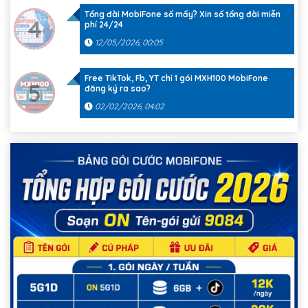
Tổng đài MobiFone số mấy? Xin số tổng đài miễn
4
phí 24/24
12/05/2026, 00:05
Free TikTok, Fb, YT chỉ 1 gói MXH100 MobiFone
5
đăng ký ra sao?
02/02/2026, 04:02