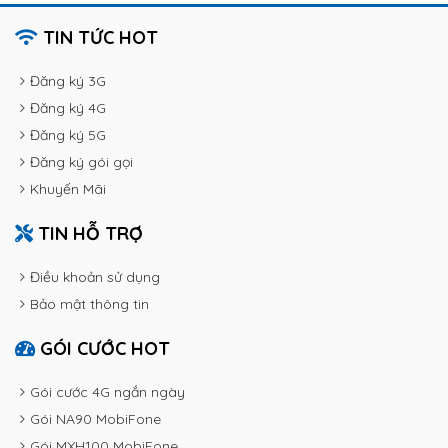
TIN TỨC HOT
Đăng ký 3G
Đăng ký 4G
Đăng ký 5G
Đăng ký gói gọi
Khuyến Mãi
TIN HỖ TRỢ
Điều khoản sử dụng
Bảo mật thông tin
GÓI CƯỚC HOT
Gói cước 4G ngắn ngày
Gói NA90 MobiFone
Gói MXH100 MobiFone