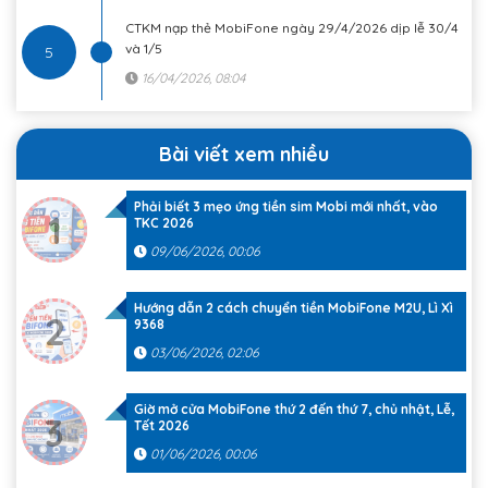
CTKM nạp thẻ MobiFone ngày 29/4/2026 dịp lễ 30/4
và 1/5
5
16/04/2026, 08:04
Bài viết xem nhiều
Phải biết 3 mẹo ứng tiền sim Mobi mới nhất, vào
1
TKC 2026
09/06/2026, 00:06
Hướng dẫn 2 cách chuyển tiền MobiFone M2U, Lì Xì
2
9368
03/06/2026, 02:06
Giờ mở cửa MobiFone thứ 2 đến thứ 7, chủ nhật, Lễ,
3
Tết 2026
01/06/2026, 00:06