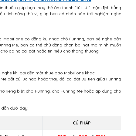
n thuần giúp bạn thay thế âm thanh “tút tút” mặc định bằng
u tính năng thú vị, giúp bạn cá nhân hóa trải nghiệm nghe
ao MobiFone có đăng ký nhạc chờ Funring, bạn sẽ nghe bản
 Funring Me, bạn có thể chủ động chọn bài hát mà mình muốn
chờ do họ cài đặt hoặc tín hiệu chờ thông thường.
ể nghe khi gọi đến một thuê bao MobiFone khác.
 Me bất cứ lúc nào hoặc thay đổi cài đặt ưu tiên giữa Funring
chờ riêng biệt cho Funring, cho Funring Me hoặc áp dụng cho
 dẫn dưới đây:
CÚ PHÁP