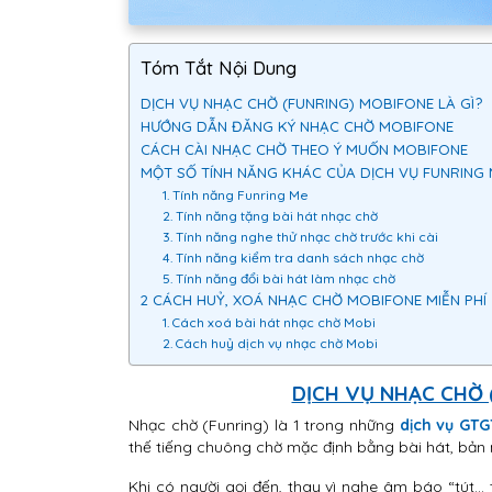
Tóm Tắt Nội Dung
DỊCH VỤ NHẠC CHỜ (FUNRING) MOBIFONE LÀ GÌ?
HƯỚNG DẪN ĐĂNG KÝ NHẠC CHỜ MOBIFONE
CÁCH CÀI NHẠC CHỜ THEO Ý MUỐN MOBIFONE
MỘT SỐ TÍNH NĂNG KHÁC CỦA DỊCH VỤ FUNRING
1. Tính năng Funring Me
2. Tính năng tặng bài hát nhạc chờ
3. Tính năng nghe thử nhạc chờ trước khi cài
4. Tính năng kiểm tra danh sách nhạc chờ
5. Tính năng đổi bài hát làm nhạc chờ
2 CÁCH HUỶ, XOÁ NHẠC CHỜ MOBIFONE MIỄN PHÍ
1. Cách xoá bài hát nhạc chờ Mobi
2. Cách huỷ dịch vụ nhạc chờ Mobi
DỊCH VỤ NHẠC CHỜ 
Nhạc chờ (Funring) là 1 trong những
dịch vụ GT
thế tiếng chuông chờ mặc định bằng bài hát, bản n
Khi có người gọi đến, thay vì nghe âm báo “tút…