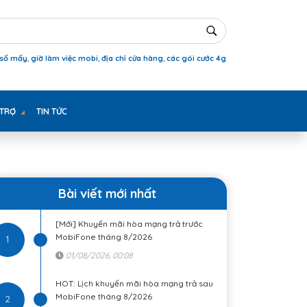
 số mấy
,
giờ làm việc mobi
,
địa chỉ cửa hàng
,
các gói cước 4g
 TRỢ
TIN TỨC
Bài viết mới nhất
[Mới] Khuyến mãi hòa mạng trả trước
MobiFone tháng 8/2026
1
01/08/2026, 00:08
HOT: Lịch khuyến mãi hòa mạng trả sau
MobiFone tháng 8/2026
2