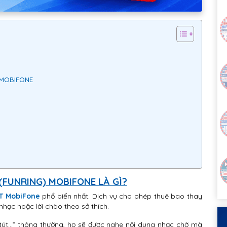
 MOBIFONE
(FUNRING) MOBIFONE LÀ GÌ?
GT MobiFone
phổ biến nhất. Dịch vụ cho phép thuê bao thay
hạc hoặc lời chào theo sở thích.
 tút…” thông thường, họ sẽ được nghe nội dung nhạc chờ mà