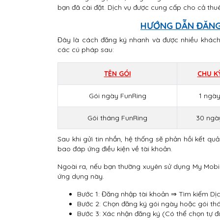
bạn đã cài đặt. Dịch vụ được cung cấp cho cả thu
HƯỚNG DẪN ĐĂNG
Đây là cách đăng ký nhanh và được nhiều khách 
các cú pháp sau:
TÊN GÓI
CHU K
Gói ngày FunRing
1 ngà
Gói tháng FunRing
30 ngà
Sau khi gửi tin nhắn, hệ thống sẽ phản hồi kết qu
bao đáp ứng điều kiện về tài khoản.
Ngoài ra, nếu bạn thường xuyên sử dụng My MobiFo
ứng dụng này.
Bước 1: Đăng nhập tài khoản ⇒ Tìm kiếm Dịc
Bước 2: Chọn đăng ký gói ngày hoặc gói th
Bước 3: Xác nhận đăng ký (Có thể chọn tự 