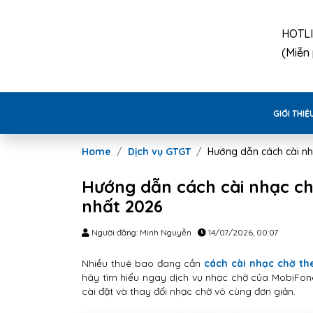
HOTL
(Miễn 
GIỚI THIỆ
Home
Dịch vụ GTGT
Hướng dẫn cách cài n
Hướng dẫn cách cài nhạc c
nhất 2026
Người đăng: Minh Nguyễn
14/07/2026, 00:07
Nhiều thuê bao đang cần
cách cài nhạc chờ t
hãy tìm hiểu ngay dịch vụ nhạc chờ của MobiFone.
cài đặt và thay đổi nhạc chờ vô cùng đơn giản.