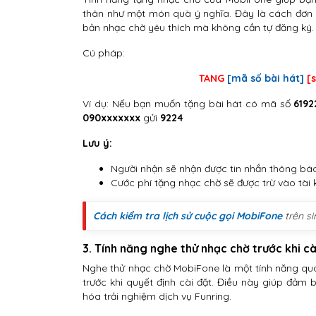
thân như một món quà ý nghĩa. Đây là cách đơn 
bản nhạc chờ yêu thích mà không cần tự đăng ký.
Cú pháp:
TANG
[mã số bài hát]
[
Ví dụ: Nếu bạn muốn tặng bài hát có mã số
6192
090xxxxxxx
gửi
9224
Lưu ý:
Người nhận sẽ nhận được tin nhắn thông bá
Cước phí tặng nhạc chờ sẽ được trừ vào tài
Cách kiểm tra lịch sử cuộc gọi MobiFone
trên si
3. Tính năng nghe thử nhạc chờ trước khi cà
Nghe thử nhạc chờ MobiFone là một tính năng qua
trước khi quyết định cài đặt. Điều này giúp đảm
hóa trải nghiệm dịch vụ Funring.