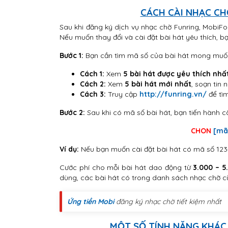
CÁCH CÀI NHẠC C
Sau khi đăng ký dịch vụ nhạc chờ Funring, MobiF
Nếu muốn thay đổi và cài đặt bài hát yêu thích, b
Bước 1:
Bạn cần tìm mã số của bài hát mong muốn.
Cách 1:
Xem
5 bài hát được yêu thích nhấ
Cách 2:
Xem
5 bài hát mới nhất
, soạn tin
Cách 3:
Truy cập
http://funring.vn/
để tìm
Bước 2:
Sau khi có mã số bài hát, bạn tiến hành c
CHON
[mã
Ví dụ:
Nếu bạn muốn cài đặt bài hát có mã số 1234
Cước phí cho mỗi bài hát dao động từ
3.000 – 5
dùng, các bài hát có trong danh sách nhạc chờ c
Ứng tiền Mobi
đăng ký nhạc chờ tiết kiệm nhất
MỘT SỐ TÍNH NĂNG KHÁC