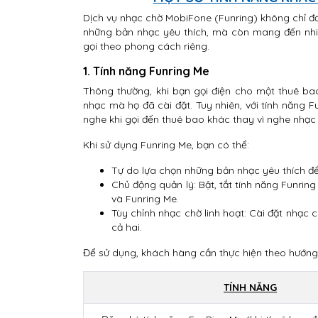
Dịch vụ nhạc chờ MobiFone (Funring) không chỉ đơ
những bản nhạc yêu thích, mà còn mang đến nhiề
gọi theo phong cách riêng.
1. Tính năng Funring Me
Thông thường, khi bạn gọi điện cho một thuê b
nhạc mà họ đã cài đặt. Tuy nhiên, với tính năng
nghe khi gọi đến thuê bao khác thay vì nghe nhạc 
Khi sử dụng Funring Me, bạn có thể:
Tự do lựa chọn những bản nhạc yêu thích đ
Chủ động quản lý: Bật, tắt tính năng Funring
và Funring Me.
Tùy chỉnh nhạc chờ linh hoạt: Cài đặt nhạc 
cả hai.
Để sử dụng, khách hàng cần thực hiện theo hướng
TÍNH NĂNG