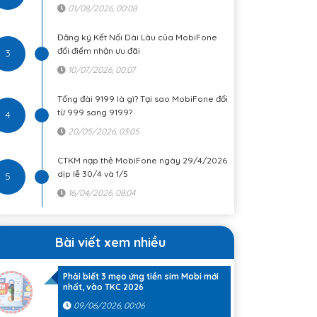
01/08/2026, 00:08
Đăng ký Kết Nối Dài Lâu của MobiFone
đổi điểm nhận ưu đãi
3
10/07/2026, 00:07
Tổng đài 9199 là gì? Tại sao MobiFone đổi
từ 999 sang 9199?
4
20/05/2026, 03:05
CTKM nạp thẻ MobiFone ngày 29/4/2026
dịp lễ 30/4 và 1/5
5
16/04/2026, 08:04
Bài viết xem nhiều
Phải biết 3 mẹo ứng tiền sim Mobi mới
1
nhất, vào TKC 2026
09/06/2026, 00:06