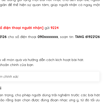
giản để thể hiện sự quan tâm, giúp người nhận có ngay một
số điện thoại người nhận]
gửi
9224
2126
cho số điện thoại
090xxxxxxx
, soạn tin:
TANG 61922126
o về món quà và hướng dẫn cách kích hoạt bài hát.
 khoản chính của bạn.
m chính xác
i
n trọng, cho phép người dùng trải nghiệm trước các bài hát
 bảo rằng bạn chọn được đúng đoạn nhạc ưng ý, từ đó tối ưu