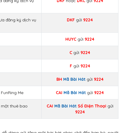
ã đăng ký dịch vụ
DKF
hoặc
DKC
gửi
9224
ưa đăng ký dịch vụ
DKF
gửi
9224
HUYC
gửi
9224
C
gửi
9224
F
gửi
9224
BH
Mã Bài Hát
gửi
9224
g FunRing Me
CAI
Mã Bài Hát
gửi
9224
g một thuê bao
CAI
Mã Bài Hát
Số Điện Thoại
gửi
9224
 dễ dàng gửi tặng một bài hát nhạc chờ đến bạn bè, người