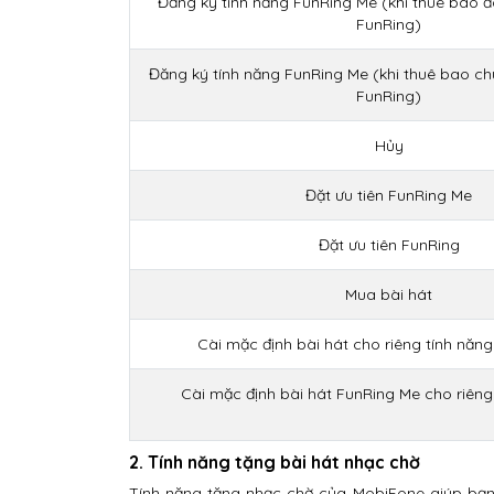
Đăng ký tính năng FunRing Me (khi thuê bao đ
FunRing)
Đăng ký tính năng FunRing Me (khi thuê bao ch
FunRing)
Hủy
Đặt ưu tiên FunRing Me
Đặt ưu tiên FunRing
Mua bài hát
Cài mặc định bài hát cho riêng tính năn
Cài mặc định bài hát FunRing Me cho riên
2. Tính năng tặng bài hát nhạc chờ
Tính năng tặng nhạc chờ của MobiFone giúp bạn