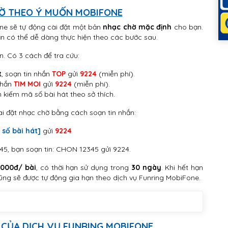
HỜ THEO Ý MUỐN MOBIFONE
one sẽ tự động cài đặt một bản
nhạc chờ mặc định
cho bạn.
ạn có thể dễ dàng thực hiện theo các bước sau.
 Có 3 cách để tra cứu:
t
, soạn tin nhắn
TOP
gửi
9224
(miễn phí).
 nhắn
TIM MOI
gửi
9224
(miễn phí).
 kiếm mã số bài hát theo sở thích.
ài đặt nhạc chờ bằng cách soạn tin nhắn:
 số bài hát]
gửi
9224
5, bạn soạn tin: CHON 12345 gửi 9224.
.000đ/ bài
, có thời hạn sử dụng trong
30 ngày
. Khi hết hạn
ũng sẽ được tự động gia hạn theo dịch vụ Funring MobiFone.
 CỦA DỊCH VỤ FUNRING MOBIFONE