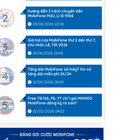
Hướng dẫn 2 cách chuyển tiền
2
MobiFone M2U, Lì Xì 9368
03/06/2026, 02:06
Giờ mở cửa MobiFone thứ 2 đến thứ 7,
3
chủ nhật, Lễ, Tết 2026
01/06/2026, 00:06
Tổng đài MobiFone số mấy? Xin số
4
tổng đài miễn phí 24/24
12/05/2026, 00:05
Free TikTok, Fb, YT chỉ 1 gói MXH100
5
MobiFone đăng ký ra sao?
02/02/2026, 04:02