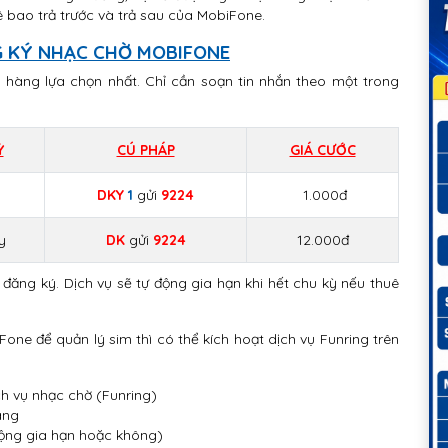
ê bao trả trước và trả sau của MobiFone.
 KÝ NHẠC CHỜ MOBIFONE
hàng lựa chọn nhất. Chỉ cần soạn tin nhắn theo một trong
Ỳ
CÚ PHÁP
GIÁ CƯỚC
y
DKY
1
gửi
9224
1.000đ
y
DK
gửi
9224
12.000đ
ả đăng ký. Dịch vụ sẽ tự động gia hạn khi hết chu kỳ nếu thuê
ne để quản lý sim thì có thể kích hoạt dịch vụ Funring trên
h vụ nhạc chờ (Funring)
áng
động gia hạn hoặc không)