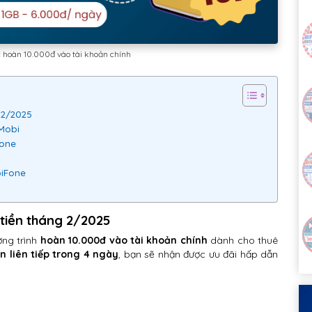
 hoàn 10.000đ vào tài khoản chính
 2/2025
Mobi
Fone
biFone
 tiền tháng 2/2025
ơng trình
hoàn 10.000đ vào tài khoản chính
dành cho thuê
n liên tiếp trong 4 ngày
, bạn sẽ nhận được ưu đãi hấp dẫn