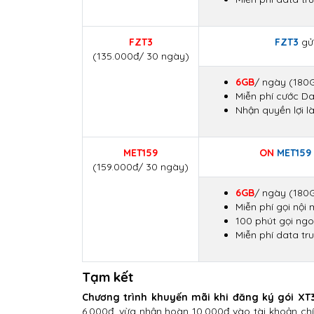
FZT3
FZT3
gử
(135.000đ/ 30 ngày)
6GB
/ ngày
(180
Miễn phí cước Da
Nhận quyền lợi l
MET159
ON
MET159
(159.000đ/ 30 ngày)
6GB
/ ngày
(180
Miễn phí gọi nội
100 phút gọi ng
Miễn phí data tr
Tạm kết
Chương trình khuyến mãi khi đăng ký gói XT
6.000đ, vừa nhận hoàn 10.000đ vào tài khoản chín