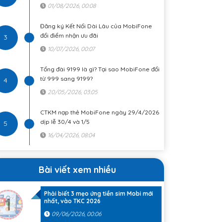
01/08/2026, 00:08
Đăng ký Kết Nối Dài Lâu của MobiFone
đổi điểm nhận ưu đãi
3
10/07/2026, 00:07
Tổng đài 9199 là gì? Tại sao MobiFone đổi
từ 999 sang 9199?
4
20/05/2026, 03:05
CTKM nạp thẻ MobiFone ngày 29/4/2026
dịp lễ 30/4 và 1/5
5
16/04/2026, 08:04
Bài viết xem nhiều
Phải biết 3 mẹo ứng tiền sim Mobi mới
1
nhất, vào TKC 2026
09/06/2026, 00:06