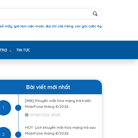
 số mấy
,
giờ làm việc mobi
,
địa chỉ cửa hàng
,
các gói cước 4g
 TRỢ
TIN TỨC
Bài viết mới nhất
[Mới] Khuyến mãi hòa mạng trả trước
MobiFone tháng 8/2026
1
01/08/2026, 00:08
HOT: Lịch khuyến mãi hòa mạng trả sau
MobiFone tháng 8/2026
2