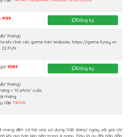
i
9199
Đăng ký
GB/ tháng)
ta khi chơi các game trên Website: https://game.funzy.vn
à 22 FUN
gửi
9084
Đăng ký
GB/ tháng)
 mạng < 10 phút/ cuộc
oại mạng
uy cập
TikTok
3
mang đến cơ hội vừa sử dụng 1GB data/ ngày với giá chỉ
h khi gia hạn liên tiếp trong 4 ngày. Đây là ưu đãi hấp dẫn