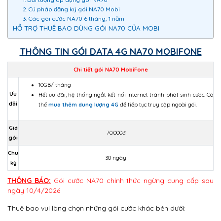
2. Cú pháp đăng ký gói NA70 Mobi
3. Các gói cước NA70 6 tháng, 1 năm
HỖ TRỢ THUÊ BAO DÙNG GÓI NA70 CỦA MOBI
THÔNG TIN GÓI DATA 4G NA70 MOBIFONE
Chi tiết gói NA70 MobiFone
10GB/ tháng
Ưu
Hết ưu đãi, hệ thống ngắt kết nối Internet tránh phát sinh cước. Có
đãi
thể
mua thêm dung lượng 4G
để tiếp tục truy cập ngoài gói.
Giá
70.000đ
gói
Chu
30 ngày
kỳ
THÔNG BÁO:
Gói cước NA70 chính thức ngừng cung cấp sau
ngày 10/4/2026
Thuê bao vui lòng chọn những gói cước khác bên dưới: