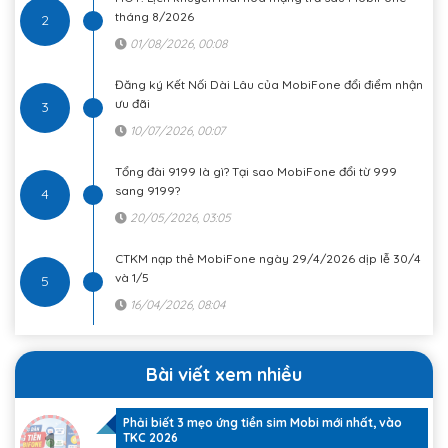
tháng 8/2026
2
01/08/2026, 00:08
Đăng ký Kết Nối Dài Lâu của MobiFone đổi điểm nhận
ưu đãi
3
10/07/2026, 00:07
Tổng đài 9199 là gì? Tại sao MobiFone đổi từ 999
sang 9199?
4
20/05/2026, 03:05
CTKM nạp thẻ MobiFone ngày 29/4/2026 dịp lễ 30/4
và 1/5
5
16/04/2026, 08:04
Bài viết xem nhiều
Phải biết 3 mẹo ứng tiền sim Mobi mới nhất, vào
1
TKC 2026