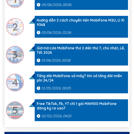
09/06/2026, 00:06
Hướng dẫn 2 cách chuyển tiền MobiFone M2U, Lì Xì
2
9368
03/06/2026, 02:06
Giờ mở cửa MobiFone thứ 2 đến thứ 7, chủ nhật, Lễ,
3
Tết 2026
01/06/2026, 00:06
Tổng đài MobiFone số mấy? Xin số tổng đài miễn
4
phí 24/24
12/05/2026, 00:05
Free TikTok, Fb, YT chỉ 1 gói MXH100 MobiFone
5
đăng ký ra sao?
02/02/2026, 04:02