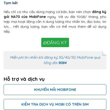
Tạm kết
Nếu chỉ có nhu cầu dùng mạng cơ bản, bạn nên chọn
đăng ký
gói NA70 của MobiFone
ngay. Với ưu đãi 10GB/ tháng, phù
hợp mọi hoạt động cần ít dung lượng như nhắn tin, đọc báo, tin
tức,… Hết dung lượng, bạn vẫn có thể mua thêm để sử dụng
tiếp.
ĐĂNG KÝ
Miễn phí tin nhắn khi đăng ký 3G/4G/5G MobiFone qua
tổng đài
9084
Hỗ trợ và dịch vụ
KHUYẾN MÃI MOBIFONE
KIỂM TRA DỊCH VỤ MOBI CÓ TRÊN SIM