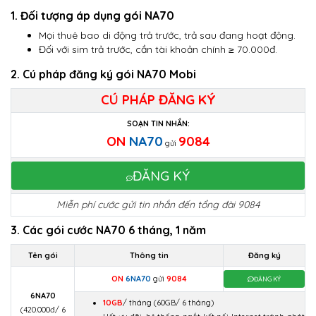
1. Đối tượng áp dụng gói NA70
Mọi thuê bao di động trả trước, trả sau đang hoạt động.
Đối với sim trả trước, cần tài khoản chính ≥ 70.000đ.
2. Cú pháp đăng ký gói NA70 Mobi
CÚ PHÁP ĐĂNG KÝ
SOẠN TIN NHẮN:
ON
NA70
9084
gửi
ĐĂNG KÝ
Miễn phí cước gửi tin nhắn đến tổng đài 9084
3. Các gói cước NA70 6 tháng, 1 năm
Tên gói
Thông tin
Đăng ký
ON
6NA70
gửi
9084
ĐĂNG KÝ
6NA70
10GB
/ tháng
(60GB/ 6 tháng)
(420.000đ/ 6