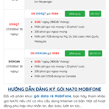
tin Messenger
ON
S159QT
gửi
9084
Đăng ký
S159QT
6GB
/ ngày
(180GB/ tháng)
S159QT
Miễn phí gọi nội mạng < 20 phút/ cuộc
(159.000đ/ 30
200 phút gọi ngoại mạng
ngày)
Miễn phí 7GB dùng tại Mỹ, Úc, Đài Loan, Hàn Quốc,
Malaysia
ON
S159CAN
gửi
9084
Đăng ký
S159CAN
S159CAN
6GB
/ ngày
(180GB/ tháng)
(159.000đ/ 30
Miễn phí gọi nội mạng < 20 phút/ cuộc
ngày)
200 phút gọi ngoại mạng
Miễn phí 3.5GB dùng tại Canada
HƯỚNG DẪN ĐĂNG KÝ GÓI NA70 MOBIFONE
Đối với phân khúc
gói data rẻ MobiFone
, bạn hãy tham khảo
gói NA70 nếu chỉ có nhu cầu dùng Internet cơ bản. Một số hoạt
động phù hợp như nhắn tin, đọc báo, lướt tin tức,…