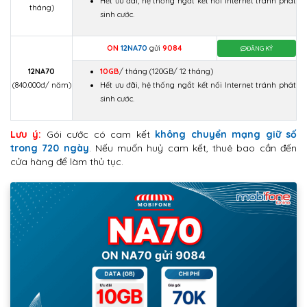
Hết ưu đãi, hệ thống ngắt kết nối Internet tránh phát
tháng)
sinh cước.
ON
12NA70
gửi
9084
ĐĂNG KÝ
12NA70
10GB
/ tháng
(120GB/ 12 tháng)
(840.000đ/ năm)
Hết ưu đãi, hệ thống ngắt kết nối Internet tránh phát
sinh cước.
Lưu ý:
Gói cước có cam kết
không chuyển mạng giữ số
trong 720 ngày
. Nếu muốn huỷ cam kết, thuê bao cần đến
cửa hàng để làm thủ tục.