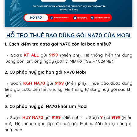
HỖ TRỢ THUÊ BAO DÙNG GÓI NA70 CỦA MOBI
1. Cách kiểm tra data gói NA70 còn lại bao nhiêu?
→ Soạn:
KT ALL
gửi
9199
(Miễn phí). Hệ thống hiển thị dung
lượng còn lại trong ngày (đơn vị MB với 1GB = 1024MB).
2. Cú pháp huỷ gia hạn gói NA70 Mobi
→ Soạn:
KGH NA70
gửi
9199
(Miễn phí). Thuê bao được dùng
tiếp gói cước đến hết chu kỳ. Hệ thống tự động huỷ gói sau khi
hết.
3. Cú pháp huỷ gói NA70 khỏi sim Mobi
→ Soạn:
HUY NA70
gửi
9199
(Miễn phí) → Soạn
Y
gửi
9199
(Miễn
phí). Hệ thống ngay lập tức huỷ gói. Mọi ưu đãi còn lại cũng bị
huỷ theo.