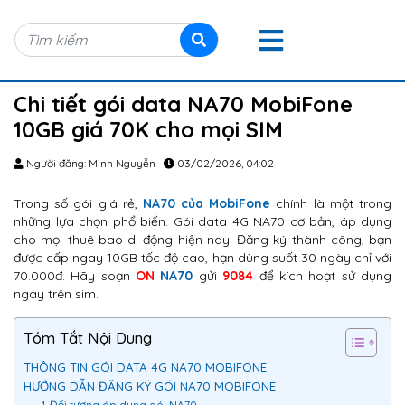
Chi tiết gói data NA70 MobiFone
10GB giá 70K cho mọi SIM
Người đăng: Minh Nguyễn
03/02/2026, 04:02
Trong số gói giá rẻ,
NA70 của MobiFone
chính là một trong
những lựa chọn phổ biến. Gói data 4G NA70 cơ bản, áp dụng
cho mọi thuê bao di động hiện nay. Đăng ký thành công, bạn
được cấp ngay 10GB tốc độ cao, hạn dùng suốt 30 ngày chỉ với
70.000đ. Hãy soạn
ON
NA70
gửi
9084
để kích hoạt sử dụng
ngay trên sim.
Tóm Tắt Nội Dung
THÔNG TIN GÓI DATA 4G NA70 MOBIFONE
HƯỚNG DẪN ĐĂNG KÝ GÓI NA70 MOBIFONE
1. Đối tượng áp dụng gói NA70