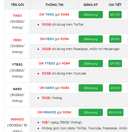
TÊN GÓI
THÔNG TIN
ĐĂNG KÝ
CHI TIẾT
ON
TIK30
gửi
9084
Đăng ký
TIK30
TIK30
(50.000đ/
50GB
chỉ dùng trên TikTok
tháng)
ON
FB30
gửi
9084
Đăng ký
FB30
FB30
(50.000đ/
50GB
chỉ dùng trên Facebook, nhắn tin Messenger
tháng)
ON
YTB30
gửi
9084
Đăng ký
YTB30
YTB30
(50.000đ/
50GB
chỉ dùng trên Youtube
tháng)
ON
NA90
gửi
9084
Đăng ký
NA90
NA90
(90.000đ/
15GB
/ tháng
tháng)
ON
MXH100
gửi
9084
Đăng ký
MXH100
MXH100
1GB
/ ngày
(30GB/ tháng)
(100.000đ/ 30
Không giới hạn data TikTok, Youtube, Facebook, nhắn
ngày)