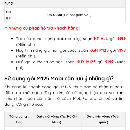
dụng
Giá
125.000đ
(Đã bao gồm VAT)
gói
** Những cú pháp hỗ trợ khách hàng:
Tra cứu dung lượng data còn lại, soạn
KT ALL
gửi
9199
(Miễn phí)
Huỷ tính năng gia hạn gói cước, soạn
KGH M125
gửi
9199
(Miễn phí)
Huỷ gói cước trước hạn, soạn
HUY M125
gửi
9199
(Miễn
phí)
Sử dụng gói M125 Mobi cần lưu ý những gì?
Khi đăng ký thành công gói M125, thuê bao sẽ nhận được ưu
đãi data mỗi ngày. Tuy nhiên, để sử dụng hiệu quả và tránh
hiểu nhầm, bạn cần nắm rõ cách MobiFone phân bổ và tính
dung lượng như sau:
Tổng dung
Data nội vùng (Tp. Hồ Chí
Data liên vùng (Toàn
lượng
Minh)
quốc)