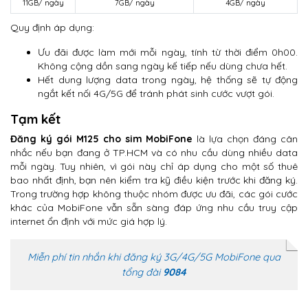
11GB/ ngày
7GB/ ngày
4GB/ ngày
Quy định áp dụng:
Ưu đãi được làm mới mỗi ngày, tính từ thời điểm 0h00.
Không cộng dồn sang ngày kế tiếp nếu dùng chưa hết.
Hết dung lượng data trong ngày, hệ thống sẽ tự động
ngắt kết nối 4G/5G để tránh phát sinh cước vượt gói.
Tạm kết
Đăng ký gói M125 cho sim MobiFone
là lựa chọn đáng cân
nhắc nếu bạn đang ở TP.HCM và có nhu cầu dùng nhiều data
mỗi ngày. Tuy nhiên, vì gói này chỉ áp dụng cho một số thuê
bao nhất định, bạn nên kiểm tra kỹ điều kiện trước khi đăng ký.
Trong trường hợp không thuộc nhóm được ưu đãi, các gói cước
khác của MobiFone vẫn sẵn sàng đáp ứng nhu cầu truy cập
internet ổn định với mức giá hợp lý.
Miễn phí tin nhắn khi đăng ký 3G/4G/5G MobiFone qua
tổng đài
9084