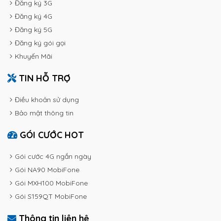
Đăng ký 3G
Đăng ký 4G
Đăng ký 5G
Đăng ký gói gọi
Khuyến Mãi
TIN HỖ TRỢ
Điều khoản sử dụng
Bảo mật thông tin
GÓI CƯỚC HOT
Gói cước 4G ngắn ngày
Gói NA90 MobiFone
Gói MXH100 MobiFone
Gói S159QT MobiFone
Thông tin liên hệ