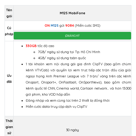
Tên
M125 MobiFone
gói
ON
M125
gửi
9084
(Miễn cước SMS)
Cú
pháp
ĐĂNG KÝ
330GB
tốc độ cao
7GB/ ngày sử dụng tại Tp. Hồ Chí Minh
4GB/ ngày sử dụng toàn quốc
1 tài khoản xem nội dung gói gia đình ClipTV (bao gồm chùm
kênh VTVCab) với quyền lợi xem trực tiếp các trận đấu của giải
Ưu
ngoại hạng Anh Premier League với 7 trận/ vòng trên các kênh
đãi
Onsport, Onsport+, OnFootball, OnSportNews), bao gồm chùm
kênh quốc tế CNN, Cinema world, Cartoon network… và hơn 13.000
giờ phim, kho VOD hấp dẫn
Đăng nhập và xem cùng lúc trên 2 thiết bị đồng thời
Miễn cước data truy cập dịch vụ ClipTV
Thời
gian
30 ngày
sử