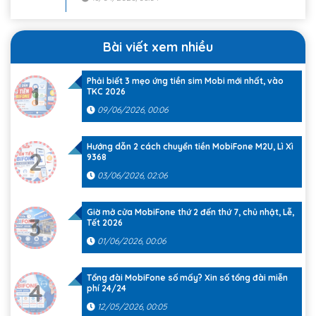
Bài viết xem nhiều
Phải biết 3 mẹo ứng tiền sim Mobi mới nhất, vào
1
TKC 2026
09/06/2026, 00:06
Hướng dẫn 2 cách chuyển tiền MobiFone M2U, Lì Xì
2
9368
03/06/2026, 02:06
Giờ mở cửa MobiFone thứ 2 đến thứ 7, chủ nhật, Lễ,
3
Tết 2026
01/06/2026, 00:06
Tổng đài MobiFone số mấy? Xin số tổng đài miễn
4
phí 24/24
12/05/2026, 00:05