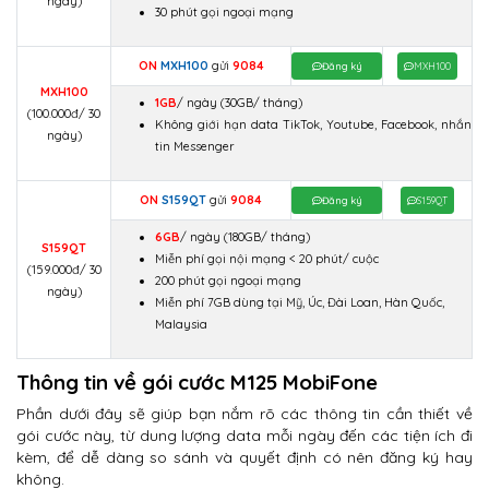
ngày)
30 phút gọi ngoại mạng
ON
MXH100
gửi
9084
Đăng ký
MXH100
MXH100
1GB
/ ngày
(30GB/ tháng)
(100.000đ/ 30
Không giới hạn data TikTok, Youtube, Facebook, nhắn
ngày)
tin Messenger
ON
S159QT
gửi
9084
Đăng ký
S159QT
6GB
/ ngày
(180GB/ tháng)
S159QT
Miễn phí gọi nội mạng < 20 phút/ cuộc
(159.000đ/ 30
200 phút gọi ngoại mạng
ngày)
Miễn phí 7GB dùng tại Mỹ, Úc, Đài Loan, Hàn Quốc,
Malaysia
Thông tin về gói cước M125 MobiFone
Phần dưới đây sẽ giúp bạn nắm rõ các thông tin cần thiết về
gói cước này, từ dung lượng data mỗi ngày đến các tiện ích đi
kèm, để dễ dàng so sánh và quyết định có nên đăng ký hay
không.