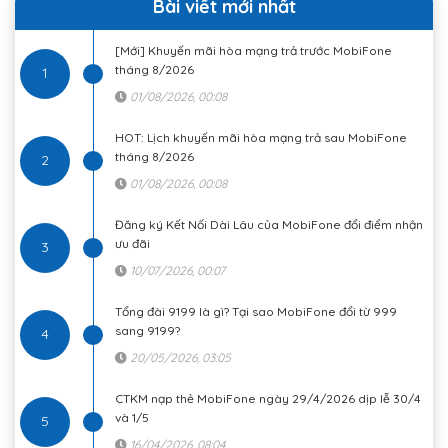
Bài viết mới nhất
[Mới] Khuyến mãi hòa mạng trả trước MobiFone
tháng 8/2026
1
01/08/2026, 00:08
HOT: Lịch khuyến mãi hòa mạng trả sau MobiFone
tháng 8/2026
2
01/08/2026, 00:08
Đăng ký Kết Nối Dài Lâu của MobiFone đổi điểm nhận
ưu đãi
3
10/07/2026, 00:07
Tổng đài 9199 là gì? Tại sao MobiFone đổi từ 999
sang 9199?
4
20/05/2026, 03:05
CTKM nạp thẻ MobiFone ngày 29/4/2026 dịp lễ 30/4
và 1/5
5
16/04/2026, 08:04