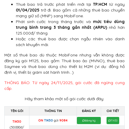
Thuê bao trả trước phát triển mới tại
TP.HCM
từ ngày
01/04/2025
trở đi. Bao gồm cả những thuê bao chuyển
mạng giữ số (MNP) sang MobiFone.
Phát sinh cước trong tháng trước và
mức tiêu dùng
trung bình trong 3 tháng gần nhất (ARPU)
nhỏ hơn
125.000đ/ tháng.
Hoặc các thuê bao được chọn ngẫu nhiên vào danh
sách khuyến mãi.
Một số thuê bao dù thuộc MobiFone nhưng vẫn không được
đăng ký gói M125, bao gồm: Thuê bao ảo (MVNO), thuê bao
Saymee và thuê bao dùng cho thiết bị M2M (ví dụ: đồng hồ
định vị, thiết bị giám sát hành trình…)
THÔNG BÁO: Từ ngày 24/11/2025, gói cước đã ngừng cung
cấp.
Hãy tham khảo một số gói cước dưới đây:
TÊN GÓI
THÔNG TIN
ĐĂNG KÝ
CHI TIẾT
ON
TIK30
gửi
9084
Đăng ký
TIK30
TIK30
(50.000đ/