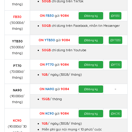
50GB
chỉ dùng trên TikTok
tháng)
ON
FB30
gửi
9084
Đăng ký
FB30
FB30
(50.000đ/
50GB
chỉ dùng trên Facebook, nhắn tin Messenger
tháng)
ON
YTB30
gửi
9084
Đăng ký
YTB30
YTB30
(50.000đ/
50GB
chỉ dùng trên Youtube
tháng)
ON
PT70
gửi
9084
Đăng ký
PT70
PT70
(70.000đ/
1GB
/ ngày (30GB/ tháng)
tháng)
ON
NA90
gửi
9084
–
Đăng ký
NA90
(90.000đ/
15GB
/ tháng
tháng)
ON
KC90
gửi
9084
Đăng ký
KC90
KC90
1GB
/ ngày
(30GB/ tháng)
(90.000đ/ 30
Miễn phí gọi nội mạng < 10 phút/ cuộc