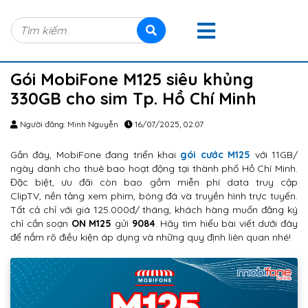
Gói MobiFone M125 siêu khủng
330GB cho sim Tp. Hồ Chí Minh
Người đăng: Minh Nguyễn
16/07/2025, 02:07
Gần đây, MobiFone đang triển khai
gói cước M125
với 11GB/
ngày dành cho thuê bao hoạt động tại thành phố Hồ Chí Minh.
Đặc biệt, ưu đãi còn bao gồm miễn phí data truy cập
ClipTV, nền tảng xem phim, bóng đá và truyền hình trực tuyến.
Tất cả chỉ với giá 125.000đ/ tháng, khách hàng muốn đăng ký
chỉ cần soạn
ON M125
gửi
9084
. Hãy tìm hiểu bài viết dưới đây
để nắm rõ điều kiện áp dụng và những quy định liên quan nhé!