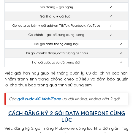
Gói tháng + gói ngày
✓
Gói tháng + gói tuần
✓
Gói data cơ bản + gói add-on TikTok, Facebook, YouTube
✓
Gói chính + gói bổ sung dung lượng
✓
Hai gói data tháng cùng loại
✓
Hai gói combo thoại, data tương tự nhau
✓
Hai gói cước có ưu đãi xung đột
✓
Việc giới hạn này giúp hệ thống quản lý ưu đãi chính xác hơn.
Nhằm tránh tình trạng chồng chéo dữ liệu và đảm bảo quyền
lợi cho thuê bao trong quá trình sử dụng sim.
Các
gói cước 4G MobiFone
ưu đãi khủng, không cần 2 gói
CÁCH ĐĂNG KÝ 2 GÓI DATA MOBIFONE CÙNG
LÚC
Việc đăng ký 2 gói mạng MobiFone cùng lúc khá đơn giản. Tuy