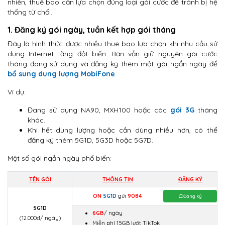
nhiên, thuê bao cần lựa chọn đúng loại gói cước để tránh bị hệ
thống từ chối.
1. Đăng ký gói ngày, tuần kết hợp gói tháng
Đây là hình thức được nhiều thuê bao lựa chọn khi nhu cầu sử
dụng Internet tăng đột biến. Bạn vẫn giữ nguyên gói cước
tháng đang sử dụng và đăng ký thêm một gói ngắn ngày để
bổ sung dung lượng MobiFone
.
Ví dụ:
Đang sử dụng NA90, MXH100 hoặc các
gói 3G
tháng
khác.
Khi hết dung lượng hoặc cần dùng nhiều hơn, có thể
đăng ký thêm 5G1D, 5G3D hoặc 5G7D.
Một số gói ngắn ngày phổ biến:
TÊN GÓI
THÔNG TIN
ĐĂNG KÝ
ON
5G1D
gửi
9084
Đăng ký
5G1D
6GB
/ ngày
(12.000đ/ ngày)
Miễn phí 15GB lướt TikTok