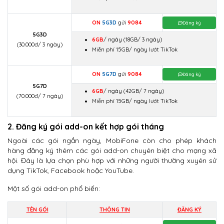
ON
5G3D
gửi
9084
Đăng ký
5G3D
6GB
/ ngày (18GB/ 3 ngày)
(30.000đ/ 3 ngày)
Miễn phí 15GB/ ngày lướt TikTok
ON
5G7D
gửi
9084
Đăng ký
5G7D
6GB
/ ngày (42GB/ 7 ngày)
(70.000đ/ 7 ngày)
Miễn phí 15GB/ ngày lướt TikTok
2. Đăng ký gói add-on kết hợp gói tháng
Ngoài các gói ngắn ngày, MobiFone còn cho phép khách
hàng đăng ký thêm các gói add-on chuyên biệt cho mạng xã
hội. Đây là lựa chọn phù hợp với những người thường xuyên sử
dụng TikTok, Facebook hoặc YouTube.
Một số gói add-on phổ biến:
TÊN GÓI
THÔNG TIN
ĐĂNG KÝ