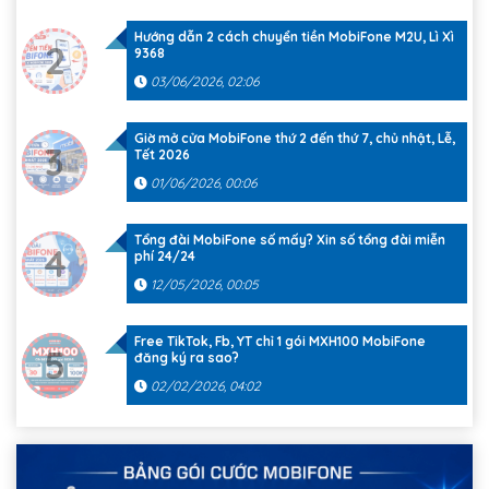
Hướng dẫn 2 cách chuyển tiền MobiFone M2U, Lì Xì
2
9368
03/06/2026, 02:06
Giờ mở cửa MobiFone thứ 2 đến thứ 7, chủ nhật, Lễ,
3
Tết 2026
01/06/2026, 00:06
Tổng đài MobiFone số mấy? Xin số tổng đài miễn
4
phí 24/24
12/05/2026, 00:05
Free TikTok, Fb, YT chỉ 1 gói MXH100 MobiFone
5
đăng ký ra sao?
02/02/2026, 04:02