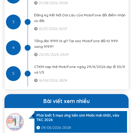
01/08/2026, 00:08
Đăng ký Kết Nối Dài Lâu của MobiFone đổi điểm nhận
ưu đãi
3
10/07/2026, 00:07
Tổng đài 9199 là gì? Tại sao MobiFone đổi từ 999
sang 9199?
4
20/05/2026, 03:05
CTKM nạp thẻ MobiFone ngày 29/4/2026 dịp lễ 30/4
và 1/5
5
16/04/2026, 08:04
Bài viết xem nhiều
Phải biết 3 mẹo ứng tiền sim Mobi mới nhất, vào
1
TKC 2026
09/06/2026, 00:06