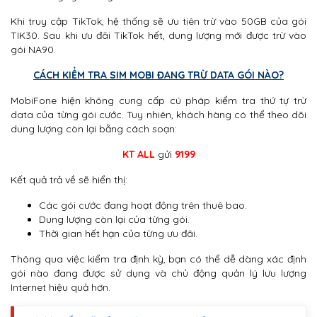
Khi truy cập TikTok, hệ thống sẽ ưu tiên trừ vào 50GB của gói
TIK30. Sau khi ưu đãi TikTok hết, dung lượng mới được trừ vào
gói NA90.
CÁCH KIỂM TRA SIM MOBI ĐANG TRỪ DATA GÓI NÀO?
MobiFone hiện không cung cấp cú pháp kiểm tra thứ tự trừ
data của từng gói cước. Tuy nhiên, khách hàng có thể theo dõi
dung lượng còn lại bằng cách soạn:
KT ALL
gửi
9199
Kết quả trả về sẽ hiển thị:
Các gói cước đang hoạt động trên thuê bao.
Dung lượng còn lại của từng gói.
Thời gian hết hạn của từng ưu đãi.
Thông qua việc kiểm tra định kỳ, bạn có thể dễ dàng xác định
gói nào đang được sử dụng và chủ động quản lý lưu lượng
Internet hiệu quả hơn.