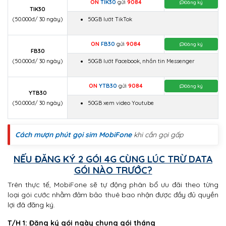
ON
TIK30
gửi
9084
Đăng ký
TIK30
(50.000đ/ 30 ngày)
50GB lướt TikTok
ON
FB30
gửi
9084
Đăng ký
FB30
(50.000đ/ 30 ngày)
50GB lướt Facebook, nhắn tin Messenger
ON
YTB30
gửi
9084
Đăng ký
YTB30
(50.000đ/ 30 ngày)
50GB xem video Youtube
Cách mượn phút gọi sim MobiFone
khi cần gọi gấp
NẾU ĐĂNG KÝ 2 GÓI 4G CÙNG LÚC TRỪ DATA
GÓI NÀO TRƯỚC?
Trên thực tế, MobiFone sẽ tự động phân bổ ưu đãi theo từng
loại gói cước nhằm đảm bảo thuê bao nhận được đầy đủ quyền
lợi đã đăng ký.
T/H 1: Đăng ký gói ngày chung gói tháng