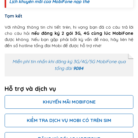
Lịch khuyến mãi của MobiFone nạp thẻ
Tạm kết
Với những thông tin chi tiết trên, hi vọng bạn đã có câu trả lời
cho câu hỏi
nếu đăng ký 2 gói 3G, 4G cùng lúc MobiFone
được không. Nếu bạn gặp phải bất kỳ vấn đề nào, hãy liên hệ
đến số hotline tổng đài Mobi để được hỗ trợ nhé!
Miễn phí tin nhắn khi đăng ký 3G/4G/5G MobiFone qua
tổng đài
9084
Hỗ trợ và dịch vụ
KHUYẾN MÃI MOBIFONE
KIỂM TRA DỊCH VỤ MOBI CÓ TRÊN SIM