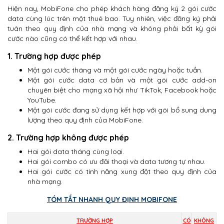
Hiện nay, MobiFone cho phép khách hàng đăng ký 2 gói cước
data cùng lúc trên một thuê bao. Tuy nhiên, việc đăng ký phải
tuân theo quy định của nhà mạng và không phải bất kỳ gói
cước nào cũng có thể kết hợp với nhau.
1. Trường hợp được phép
Một gói cước tháng và một gói cước ngày hoặc tuần.
Một gói cước data cơ bản và một gói cước add-on
chuyên biệt cho mạng xã hội như TikTok, Facebook hoặc
YouTube.
Một gói cước đang sử dụng kết hợp với gói bổ sung dung
lượng theo quy định của MobiFone.
2. Trường hợp không được phép
Hai gói data tháng cùng loại.
Hai gói combo có ưu đãi thoại và data tương tự nhau.
Hai gói cước có tính năng xung đột theo quy định của
nhà mạng.
TÓM TẮT NHANH QUY ĐỊNH MOBIFONE
TRƯỜNG HỢP
CÓ
KHÔNG