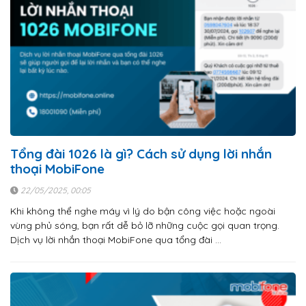
Tổng đài 1026 là gì? Cách sử dụng lời nhắn
thoại MobiFone
22/05/2025, 00:05
Khi không thể nghe máy vì lý do bận công việc hoặc ngoài
vùng phủ sóng, bạn rất dễ bỏ lỡ những cuộc gọi quan trọng.
Dịch vụ lời nhắn thoại MobiFone qua tổng đài …