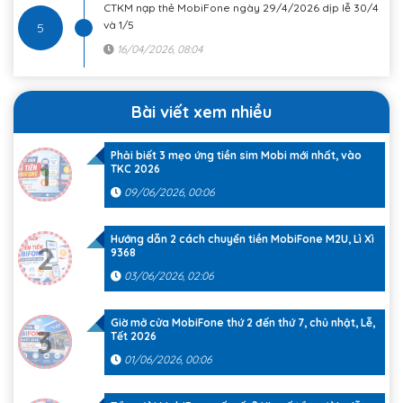
CTKM nạp thẻ MobiFone ngày 29/4/2026 dịp lễ 30/4
và 1/5
5
16/04/2026, 08:04
Bài viết xem nhiều
Phải biết 3 mẹo ứng tiền sim Mobi mới nhất, vào
1
TKC 2026
09/06/2026, 00:06
Hướng dẫn 2 cách chuyển tiền MobiFone M2U, Lì Xì
2
9368
03/06/2026, 02:06
Giờ mở cửa MobiFone thứ 2 đến thứ 7, chủ nhật, Lễ,
3
Tết 2026
01/06/2026, 00:06