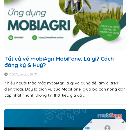
Tất cả về mobiAgri MobiFone: Là gì? Cách
đăng ký & Huỷ?
27/05/2025, 01:05
Nhiều người thắc mắc mobiAgri là gì và dùng để làm gì trên
điện thoại. Đây là dịch vụ của MobiFone, giúp bà con nông dân
cập nhật nhanh thông tin thời tiết, giá cả …