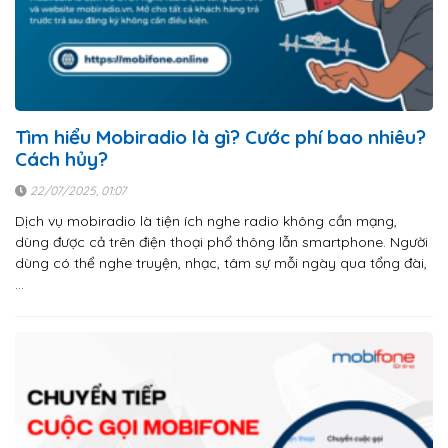
Tìm hiểu Mobiradio là gì? Cước phí bao nhiêu?
Cách hủy?
22/07/2025, 01:07
Dịch vụ mobiradio là tiện ích nghe radio không cần mạng,
dùng được cả trên điện thoại phổ thông lẫn smartphone. Người
dùng có thể nghe truyện, nhạc, tâm sự mỗi ngày qua tổng đài,
…