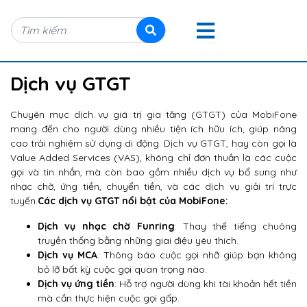
Dịch vụ GTGT
Chuyên mục dịch vụ giá trị gia tăng (GTGT) của MobiFone
mang đến cho người dùng nhiều tiện ích hữu ích, giúp nâng
cao trải nghiệm sử dụng di động. Dịch vụ GTGT, hay còn gọi là
Value Added Services (VAS), không chỉ đơn thuần là các cuộc
gọi và tin nhắn, mà còn bao gồm nhiều dịch vụ bổ sung như
nhạc chờ, ứng tiền, chuyển tiền, và các dịch vụ giải trí trực
tuyến.
Các dịch vụ GTGT nổi bật của MobiFone:
Dịch vụ nhạc chờ Funring
: Thay thế tiếng chuông
truyền thống bằng những giai điệu yêu thích.
Dịch vụ MCA
: Thông báo cuộc gọi nhỡ giúp bạn không
bỏ lỡ bất kỳ cuộc gọi quan trọng nào.
Dịch vụ ứng tiền
: Hỗ trợ người dùng khi tài khoản hết tiền
mà cần thực hiện cuộc gọi gấp.